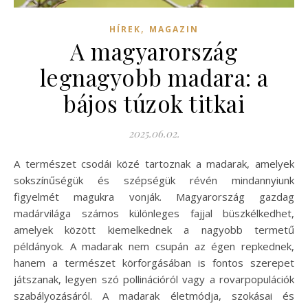
,
HÍREK
MAGAZIN
A magyarország
legnagyobb madara: a
bájos túzok titkai
2025.06.02.
A természet csodái közé tartoznak a madarak, amelyek
sokszínűségük és szépségük révén mindannyiunk
figyelmét magukra vonják. Magyarország gazdag
madárvilága számos különleges fajjal büszkélkedhet,
amelyek között kiemelkednek a nagyobb termetű
példányok. A madarak nem csupán az égen repkednek,
hanem a természet körforgásában is fontos szerepet
játszanak, legyen szó pollinációról vagy a rovarpopulációk
szabályozásáról. A madarak életmódja, szokásai és