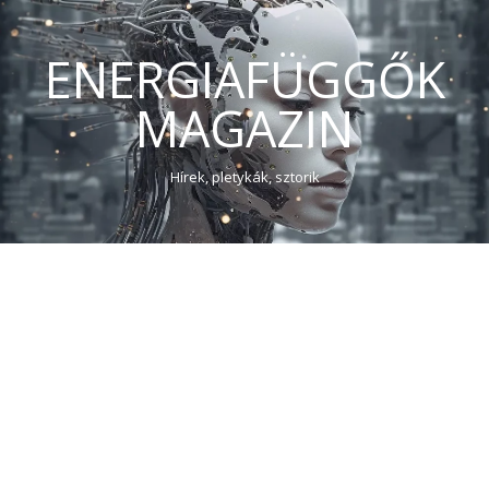
ENERGIAFÜGGŐK
MAGAZIN
Hírek, pletykák, sztorik