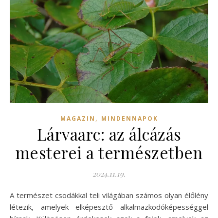
,
MAGAZIN
MINDENNAPOK
Lárvaarc: az álcázás
mesterei a természetben
2024.11.19.
A természet csodákkal teli világában számos olyan élőlény
létezik, amelyek elképesztő alkalmazkodóképességgel