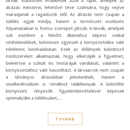
bírnak. Különösen érdekesek azok a fajok, amelyek az
álcázás mesterei, lehetővé téve számukra, hogy rejtve
maradjanak a ragadozók elől. Az álcázás nem csupán a
túlélés egyik módja, hanem a természet evolúciós
folyamataiban is fontos szerepet játszik. A lárvák, amelyek
sok esetben a felnőtt állatokhoz képest sokkal
védtelenebbek, különösen ügyesek a környezetükbe való
tökéletes beolvadásban. Ezek az élőlények különböző
módszereket alkalmaznak, hogy elkerüljék a figyelmet,
beleértve a színük és textúrájuk variálását, valamint a
környezetükhöz való hasonlítást. A lárvaarcok nem csupán
a látványos álcázásban jeleskednek, hanem a
viselkedésükben is rendkívül találékonyak. A különféle
környezeti tényezők figyelembevételével képesek
optimalizálni a túlélésüket,…
TOVÁBB