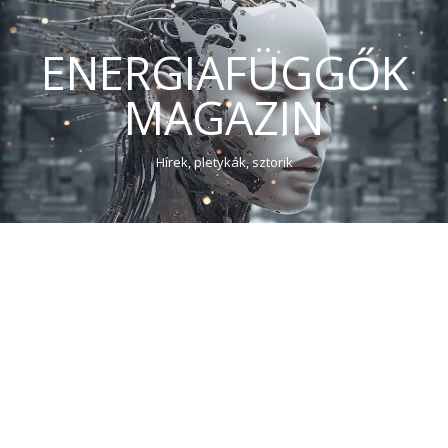
ENERGIAFÜGGŐK
MAGAZIN
Hírek, pletykák, sztorik