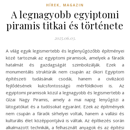
,
HÍREK
MAGAZIN
A legnagyobb egyiptomi
piramis titkai és története
2025.06.03.
A világ egyik legismertebb és leglenyűgözőbb építményei
közé tartoznak az egyiptomi piramisok, amelyek a fáraók
hatalmát és gazdagságát szimbolizálják. Ezek a
monumentális struktúrák nem csupán az ókori Egyiptom
építészeti tudásának csodái, hanem a civilizáció
fejlődésének kulcsfontosságú mérföldkövei is. Az
egyiptomi piramisok közül a legnagyobb és legismertebb a
Gízai Nagy Piramis, amely a mai napig lenyűgözi a
látogatókat és a tudósokat egyaránt. Ezek az építmények
nem csupán a fáraók sírhelyei voltak, hanem a vallási és
kulturális élet középpontjává is váltak. Az építkezés során
alkalmazott technikák, a felhasznált anyagok és az építési