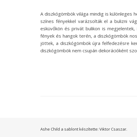
A diszkógömbök világa mindig is különleges he
színes fényekkel varázsolták el a bulizni
esküvőkön és privát bulikon is megjelentek, 
fények és hangok terén, a diszkógömbök noszt
jöttek, a diszkógömbök újra felfedezésre ke
diszkógömbök nem csupán dekorációként szo
Ashe Child a sablont készítette:
Viktor Csaszar.