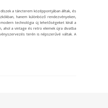
ő díszek a táncterem középpontjában álltak, és
iszkókban, hanem különböző rendezvényeken,
a modern technológia új lehetőségeket kínál a
, ahol a vintage és retro elemek újra divatba
zvényszervezés terén is népszerűvé váltak. A