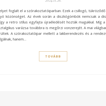
2024.11.26.
lyet foglalt el a szórakoztatóiparban. Ezek a csillogó, tükröződ
 vágyó közönséget. Az évek során a diszkógömbök nemcsak a d
így a retro stílus egyfajta újraéledését hozták magukkal. Míg 
algikus varázsa továbbra is megőrzi vonzerejét. A mai világban
rültek. A szórakoztatóipar mellett a lakberendezés és a rende
lgálnak, hanem…
TOVÁBB