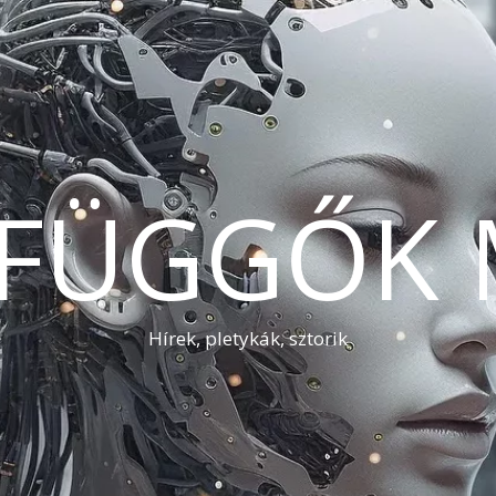
AFÜGGŐK 
Hírek, pletykák, sztorik