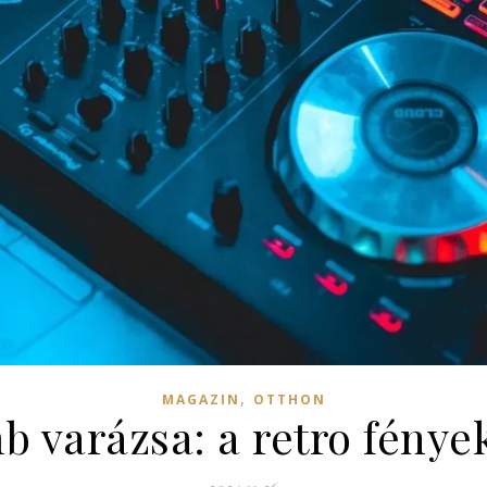
,
MAGAZIN
OTTHON
 varázsa: a retro fénye