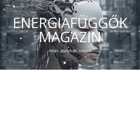
ENERGIAFÜGGŐK
MAGAZIN
Hírek, pletykák, sztorik