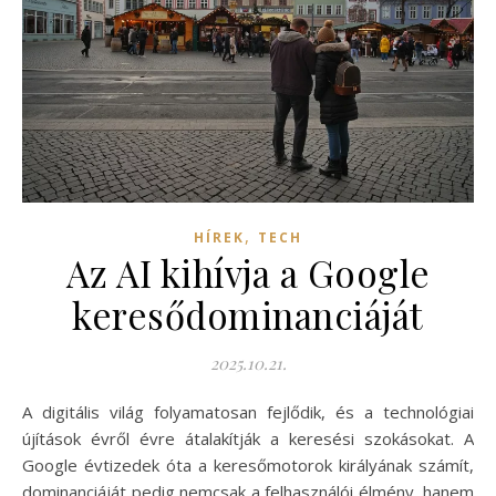
,
HÍREK
TECH
Az AI kihívja a Google
keresődominanciáját
2025.10.21.
A digitális világ folyamatosan fejlődik, és a technológiai
újítások évről évre átalakítják a keresési szokásokat. A
Google évtizedek óta a keresőmotorok királyának számít,
dominanciáját pedig nemcsak a felhasználói élmény, hanem