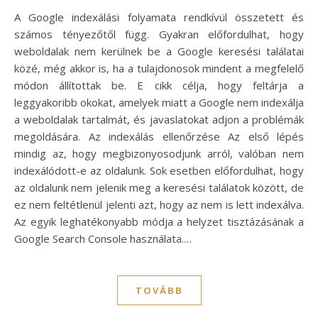
A Google indexálási folyamata rendkívül összetett és
számos tényezőtől függ. Gyakran előfordulhat, hogy
weboldalak nem kerülnek be a Google keresési találatai
közé, még akkor is, ha a tulajdonosok mindent a megfelelő
módon állítottak be. E cikk célja, hogy feltárja a
leggyakoribb okokat, amelyek miatt a Google nem indexálja
a weboldalak tartalmát, és javaslatokat adjon a problémák
megoldására. Az indexálás ellenőrzése Az első lépés
mindig az, hogy megbizonyosodjunk arról, valóban nem
indexálódott-e az oldalunk. Sok esetben előfordulhat, hogy
az oldalunk nem jelenik meg a keresési találatok között, de
ez nem feltétlenül jelenti azt, hogy az nem is lett indexálva.
Az egyik leghatékonyabb módja a helyzet tisztázásának a
Google Search Console használata.…
TOVÁBB