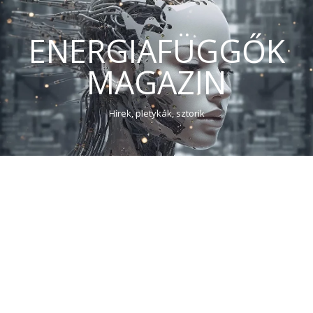
ENERGIAFÜGGŐK
MAGAZIN
Hírek, pletykák, sztorik