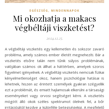
,
EGÉSZSÉG
MINDENNAPOK
Mi okozhatja a makacs
végbéltáji viszketést?
2024.12.25.
A végbéltáji viszketés egy kellemetlen és sokszor zavaró
probléma, amely számos ember életét megnehezíti. Bár a
viszketés elsőre talán nem tűnik súlyos problémának,
valójában számos ok állhat a háttérben, amelyek szoros
figyelmet igényelnek. A végbéltáji viszketés nemcsak fizikai
kényelmetlenséget okoz, hanem pszichológiai hatásai is
lehetnek, hiszen az érintett személyek gyakran szégyellik
ezt a problémát, és emiatt hajlamosak elkerülni a társasági
eseményeket vagy orvosi segítséget kérni. A viszketés
mögött álló okok széles spektrumot ölelnek fel, a bőr
irritációjától kezdve a különféle betegségekig. A megfelelő