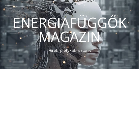
ENERGIAFÜGGŐK
MAGAZIN
Hírek, pletykák, sztorik