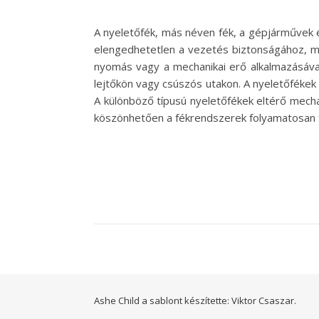
A nyeletőfék, más néven fék, a gépjárművek 
elengedhetetlen a vezetés biztonságához, mi
nyomás vagy a mechanikai erő alkalmazásával
lejtőkön vagy csúszós utakon. A nyeletőfékek 
A különböző típusú nyeletőfékek eltérő mech
köszönhetően a fékrendszerek folyamatosan fe
Ashe Child a sablont készítette:
Viktor Csaszar.