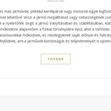
2025.02.10.
és más járművek, például kerékpárok vagy motorok egyik legfon
vel lehetővé teszi a jármű megállítását vagy sebességének cs
 a nyeletőfék segít a jármű irányításában és stabilitásában, k
működése alapvetően a fizikai törvényekre épül, ahol a súrlódás 
anizmusokkal működnek, és mindegyiknek saját előnyei és hátrány
jlődnek, ami a járművek biztonságát és teljesítményét is optimal
TOVÁBB