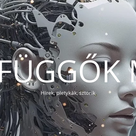
AFÜGGŐK 
Hírek, pletykák, sztorik