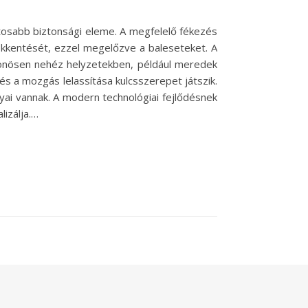
tosabb biztonsági eleme. A megfelelő fékezés
ökkentését, ezzel megelőzve a baleseteket. A
ülönösen nehéz helyzetekben, például meredek
és a mozgás lelassítása kulcsszerepet játszik.
ai vannak. A modern technológiai fejlődésnek
izálja.…