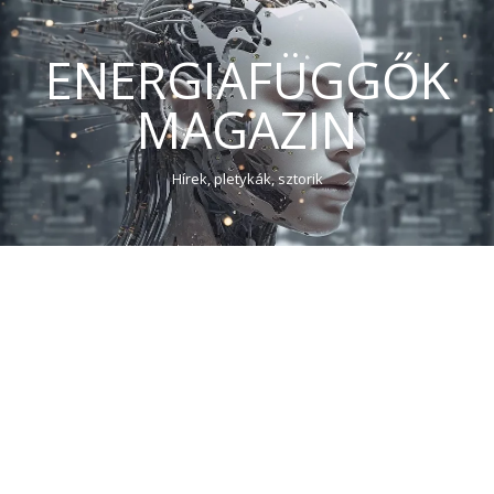
ENERGIAFÜGGŐK
MAGAZIN
Hírek, pletykák, sztorik