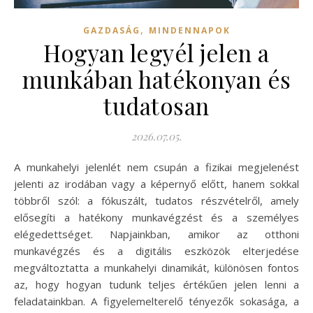
,
GAZDASÁG
MINDENNAPOK
Hogyan legyél jelen a
munkában hatékonyan és
tudatosan
2026.07.05.
A munkahelyi jelenlét nem csupán a fizikai megjelenést
jelenti az irodában vagy a képernyő előtt, hanem sokkal
többről szól: a fókuszált, tudatos részvételről, amely
elősegíti a hatékony munkavégzést és a személyes
elégedettséget. Napjainkban, amikor az otthoni
munkavégzés és a digitális eszközök elterjedése
megváltoztatta a munkahelyi dinamikát, különösen fontos
az, hogy hogyan tudunk teljes értékűen jelen lenni a
feladatainkban. A figyelemelterelő tényezők sokasága, a