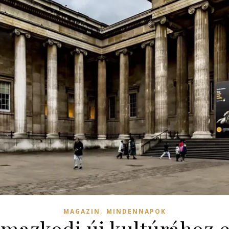
,
MAGAZIN
MINDENNAPOK
mazkodj új kultúrához 