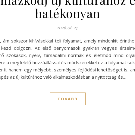
hatékonyan
2026.06.27.
 ám sokszor kihívásokkal teli folyamat, amely mindenkit érinthet,
n kezd dolgozni. Az első benyomások gyakran vegyes érzelmeke
érő szokások, nyelv, társadalmi normák és életmód mind oly
ére a megfelelő hozzáállással és módszerekkel ez a folyamat so
nti, hanem egy mélyebb, személyes fejlődési lehetőséget is, am
lépés az új kultúrához való alkalmazkodásban a nyitottság és…
TOVÁBB