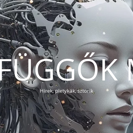
AFÜGGŐK 
Hírek, pletykák, sztorik