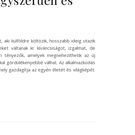
 aki külföldre költözik, hosszabb ideig utazik
t váltanak ki: kíváncsiságot, izgalmat, de
an tényezők, amelyek megnehezíthetik az új
kkal gördülékenyebbé válhat. Az alkalmazkodás
ely gazdagítja az egyén életét és világképét.