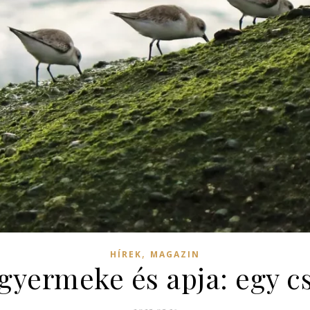
,
HÍREK
MAGAZIN
gyermeke és apja: egy cs