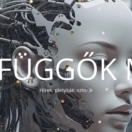
AFÜGGŐK 
Hírek, pletykák, sztorik