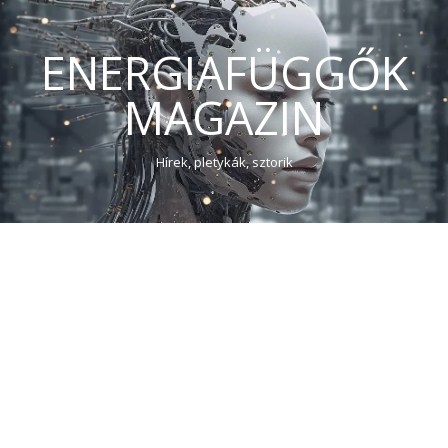
ENERGIAFÜGGŐK
MAGAZIN
Hírek, pletykák, sztorik