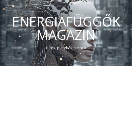
ENERGIAFÜGGŐK
MAGAZIN
Hírek, pletykák, sztorik