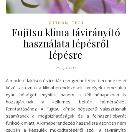
,
OTTHON
TECH
Fujitsu klíma távirányító
használata lépésről
lépésre
2024.10.02.
A modern lakások és irodák elengedhetetlen berendezései
közé tartoznak a klímaberendezések, amelyek nemcsak a
nyári hőséget enyhítik, hanem a téli hónapokban is
hozzájárulnak a kellemes beltéri hőmérséklet
fenntartásához. A Fujitsu klímák népszerű választásnak
számítanak a megbízhatóságuk és a felhasználóbarát
funkcióik miatt. A klímaberendezés használata azonban nem
csupán a készülék működtetéséről szól; a távirányító