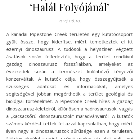
‘Halál Folyójánál’
2025.06.10.
A kanadai Pipestone Creek területén egy kutatócsoport
gyűlt össze, hogy kiderítse, miért temetkeztek el itt
ezernyi dinoszaurusz. A tudósok a helyszínen végzett
ásatások során felfedezték, hogy a terület rendkívül
gazdag dinoszaurusz fosszíliákban, amelyeket az
évezredek során a természet különböző tényezői
konzerváltak. A kutatók célja, hogy összegyűjtsék a
szükséges adatokat és információkat, amelyek
segítségével jobban megérthetik a terület geológiai és
biológiai történelmét. A Pipestone Creek híres a gazdag
dinoszaurusz-leleteiről, különösen a hadrosaurusok, vagyis
a „kacsacsőrű dinoszauruszok” maradványairól. A kutatók
számos kérdést tettek fel azzal kapcsolatban, hogy miért
ilyen nagy a dinoszauruszok sűrűsége ezen a területen.
Néhány elmélet szerint a régió egykor víz alatt volt, ami