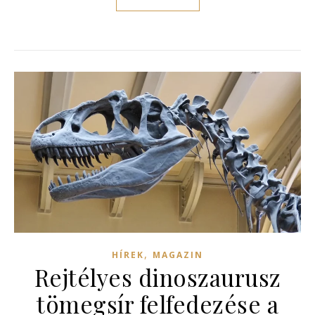
,
HÍREK
MAGAZIN
Rejtélyes dinoszaurusz
tömegsír felfedezése a