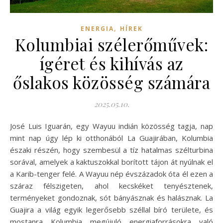
,
ENERGIA
HÍREK
Kolumbiai szélerőművek:
ígéret és kihívás az
őslakos közösség számára
2025.05.10.
José Luis Iguarán, egy Wayuu indián közösség tagja, nap
mint nap úgy lép ki otthonából La Guajirában, Kolumbia
északi részén, hogy szembesül a tíz hatalmas szélturbina
sorával, amelyek a kaktuszokkal borított tájon át nyúlnak el
a Karib-tenger felé. A Wayuu nép évszázadok óta él ezen a
száraz félszigeten, ahol kecskéket tenyésztenek,
terményeket gondoznak, sót bányásznak és halásznak. La
Guajira a világ egyik legerősebb széllal bíró területe, és
mostanra Kolumbia megújuló energiaforrásokra való