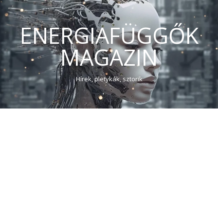
ENERGIAFÜGGŐK
MAGAZIN
Hírek, pletykák, sztorik