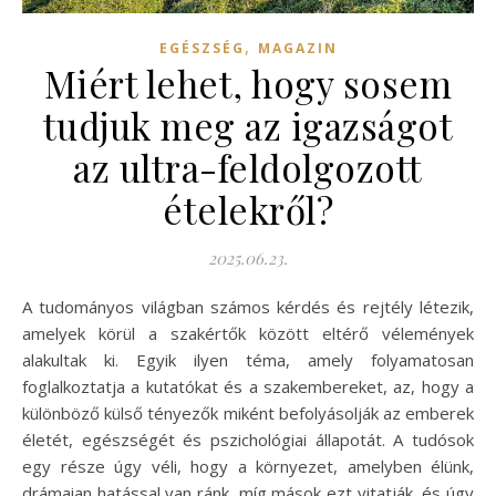
,
EGÉSZSÉG
MAGAZIN
Miért lehet, hogy sosem
tudjuk meg az igazságot
az ultra-feldolgozott
ételekről?
2025.06.23.
A tudományos világban számos kérdés és rejtély létezik,
amelyek körül a szakértők között eltérő vélemények
alakultak ki. Egyik ilyen téma, amely folyamatosan
foglalkoztatja a kutatókat és a szakembereket, az, hogy a
különböző külső tényezők miként befolyásolják az emberek
életét, egészségét és pszichológiai állapotát. A tudósok
egy része úgy véli, hogy a környezet, amelyben élünk,
drámaian hatással van ránk, míg mások ezt vitatják, és úgy