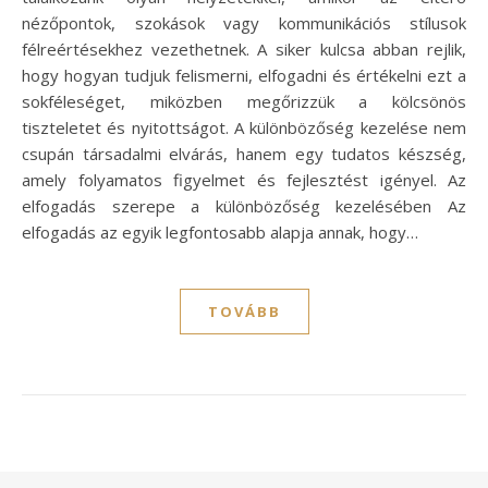
nézőpontok, szokások vagy kommunikációs stílusok
félreértésekhez vezethetnek. A siker kulcsa abban rejlik,
hogy hogyan tudjuk felismerni, elfogadni és értékelni ezt a
sokféleséget, miközben megőrizzük a kölcsönös
tiszteletet és nyitottságot. A különbözőség kezelése nem
csupán társadalmi elvárás, hanem egy tudatos készség,
amely folyamatos figyelmet és fejlesztést igényel. Az
elfogadás szerepe a különbözőség kezelésében Az
elfogadás az egyik legfontosabb alapja annak, hogy…
TOVÁBB