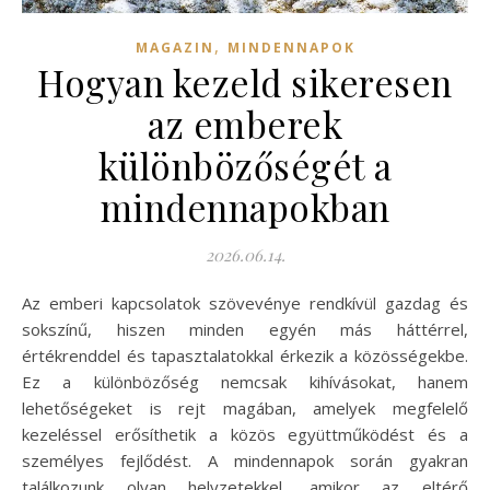
,
MAGAZIN
MINDENNAPOK
Hogyan kezeld sikeresen
az emberek
különbözőségét a
mindennapokban
2026.06.14.
Az emberi kapcsolatok szövevénye rendkívül gazdag és
sokszínű, hiszen minden egyén más háttérrel,
értékrenddel és tapasztalatokkal érkezik a közösségekbe.
Ez a különbözőség nemcsak kihívásokat, hanem
lehetőségeket is rejt magában, amelyek megfelelő
kezeléssel erősíthetik a közös együttműködést és a
személyes fejlődést. A mindennapok során gyakran
találkozunk olyan helyzetekkel, amikor az eltérő