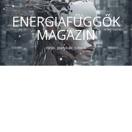
ENERGIAFÜGGŐK
MAGAZIN
Hírek, pletykák, sztorik