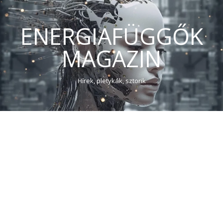
ENERGIAFÜGGŐK
MAGAZIN
Hírek, pletykák, sztorik