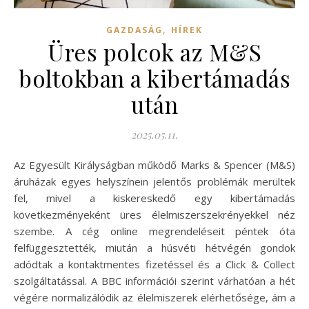
,
GAZDASÁG
HÍREK
Üres polcok az M&S
boltokban a kibertámadás
után
2025.05.11.
Az Egyesült Királyságban működő Marks & Spencer (M&S)
áruházak egyes helyszínein jelentős problémák merültek
fel, mivel a kiskereskedő egy kibertámadás
következményeként üres élelmiszerszekrényekkel néz
szembe. A cég online megrendeléseit péntek óta
felfüggesztették, miután a húsvéti hétvégén gondok
adódtak a kontaktmentes fizetéssel és a Click & Collect
szolgáltatással. A BBC információi szerint várhatóan a hét
végére normalizálódik az élelmiszerek elérhetősége, ám a