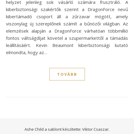
helyzet jelenleg sok vásárló számára frusztráló. A
kiberbiztonsági szakértők szerint a DragonForce nevű
kibertámadó csoport áll a zűrzavar mögött, amely
viszonylag új szereplőnek számít a bűnözői világban. Az
elemzések alapján a DragonForce várhatóan többmillió
fontos váltságdíjat követel a szupermarkettől a támadás
leállításáért. Kevin Beaumont kiberbiztonsági kutató
elmondta, hogy az…
TOVÁBB
Ashe Child a sablont készítette:
Viktor Csaszar.