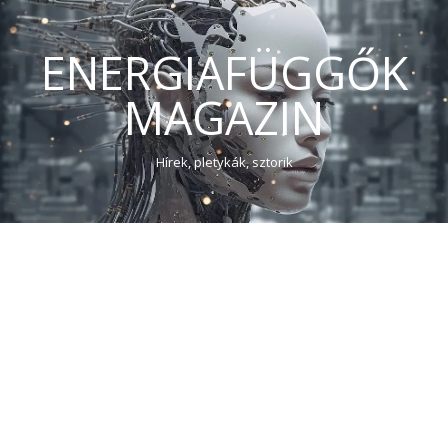
ENERGIAFÜGGŐK
MAGAZIN
Hírek, pletykák, sztorik