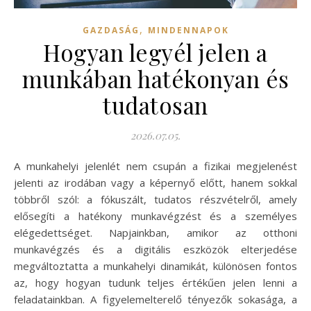
,
GAZDASÁG
MINDENNAPOK
Hogyan legyél jelen a
munkában hatékonyan és
tudatosan
2026.07.05.
A munkahelyi jelenlét nem csupán a fizikai megjelenést
jelenti az irodában vagy a képernyő előtt, hanem sokkal
többről szól: a fókuszált, tudatos részvételről, amely
elősegíti a hatékony munkavégzést és a személyes
elégedettséget. Napjainkban, amikor az otthoni
munkavégzés és a digitális eszközök elterjedése
megváltoztatta a munkahelyi dinamikát, különösen fontos
az, hogy hogyan tudunk teljes értékűen jelen lenni a
feladatainkban. A figyelemelterelő tényezők sokasága, a