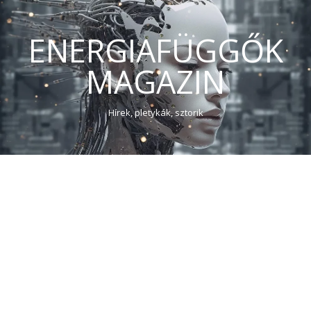
ENERGIAFÜGGŐK
MAGAZIN
Hírek, pletykák, sztorik