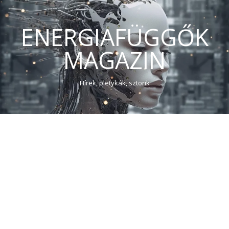
ENERGIAFÜGGŐK
MAGAZIN
Hírek, pletykák, sztorik