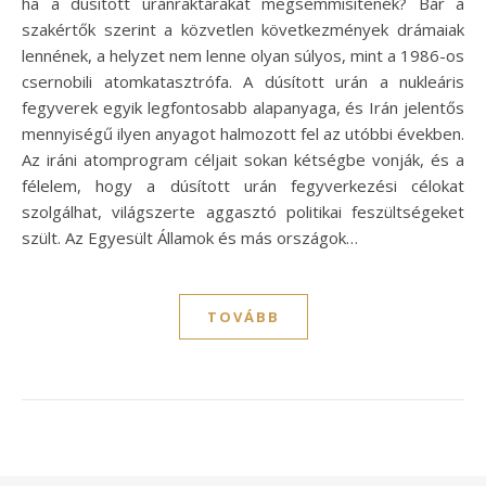
ha a dúsított uránraktárakat megsemmisítenék? Bár a
szakértők szerint a közvetlen következmények drámaiak
lennének, a helyzet nem lenne olyan súlyos, mint a 1986-os
csernobili atomkatasztrófa. A dúsított urán a nukleáris
fegyverek egyik legfontosabb alapanyaga, és Irán jelentős
mennyiségű ilyen anyagot halmozott fel az utóbbi években.
Az iráni atomprogram céljait sokan kétségbe vonják, és a
félelem, hogy a dúsított urán fegyverkezési célokat
szolgálhat, világszerte aggasztó politikai feszültségeket
szült. Az Egyesült Államok és más országok…
TOVÁBB