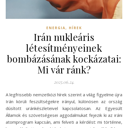
,
ENERGIA
HÍREK
Irán nukleáris
létesítményeinek
bombázásának kockázatai:
Mi vár ránk?
2025.06.24.
A legfrissebb nemzetközi hírek szerint a világ figyelme újra
Irán körüli feszültségekre irányul, különösen az ország
dúsított uránkészleteivel kapcsolatosan. Az Egyesült
Államok és szövetségesei aggodalmukat fejezik ki az iráni
atomprogram kapcsán, ami felveti a kérdést: mi történne,