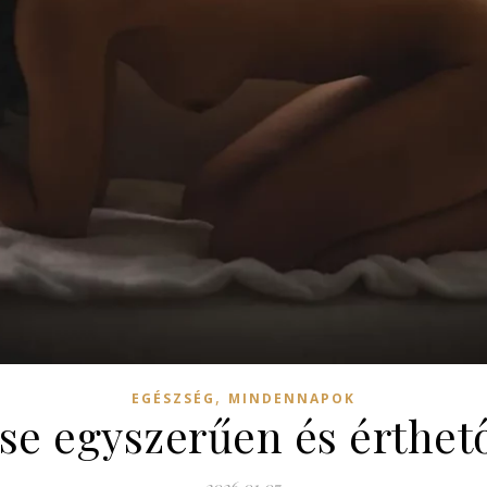
,
EGÉSZSÉG
MINDENNAPOK
ése egyszerűen és érthe