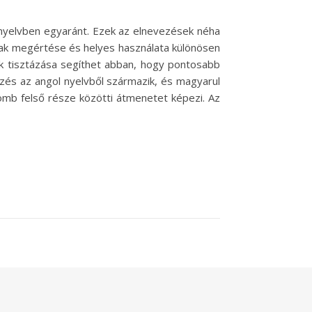
knyelvben egyaránt. Ezek az elnevezések néha
ak megértése és helyes használata különösen
ek tisztázása segíthet abban, hogy pontosabb
jezés az angol nyelvből származik, és magyarul
comb felső része közötti átmenetet képezi. Az