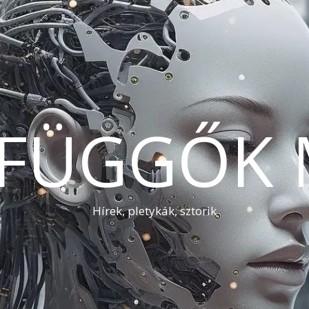
AFÜGGŐK 
Hírek, pletykák, sztorik