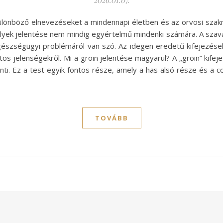
2026.01.07.
ülönböző elnevezéseket a mindennapi életben és az orvosi sza
lyek jelentése nem mindig egyértelmű mindenki számára. A szav
egészségügyi problémáról van szó. Az idegen eredetű kifejezés
tos jelenségekről. Mi a groin jelentése magyarul? A „groin” kife
enti. Ez a test egyik fontos része, amely a has alsó része és a 
TOVÁBB