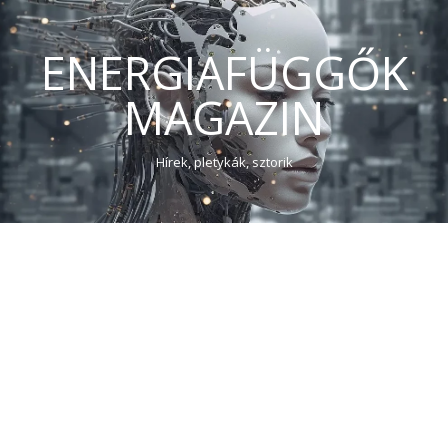
ENERGIAFÜGGŐK
MAGAZIN
Hírek, pletykák, sztorik