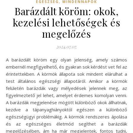
,
EGÉSZSÉG
MINDENNAPOK
Barázdált köröm: okok,
kezelési lehetőségek és
megelőzés
2024.07.07.
A barázdált köröm egy olyan jelenség, amely számos
embernél megfigyelhető, és gyakran sok kérdést vet fel az
érintettekben. A körmök állapota sok mindent elárulhat a
test általános egészségi állapotáról. Amikor a körmök
felületén barázdák vagy mélyedések jelennek meg, az
figyelmeztető jel lehet, amelyet érdemes komolyan venni.
A barázdák megjelenése mögött különböző okok állhatnak,
kezdve a tápanyaghiányoktól egészen a különböző
egészségügyi problémákig. A körmök rendszeres ápolása
és az egészséges életmód segíthet a barázdák
megelőzésében, ám ha már megjelentek, fontos tudni,