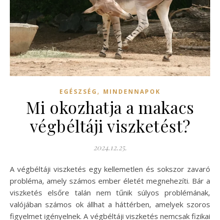
,
EGÉSZSÉG
MINDENNAPOK
Mi okozhatja a makacs
végbéltáji viszketést?
2024.12.25.
A végbéltáji viszketés egy kellemetlen és sokszor zavaró
probléma, amely számos ember életét megnehezíti. Bár a
viszketés elsőre talán nem tűnik súlyos problémának,
valójában számos ok állhat a háttérben, amelyek szoros
figyelmet igényelnek. A végbéltáji viszketés nemcsak fizikai