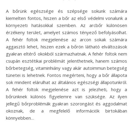
A bőrünk egészsége és szépsége sokunk számára
kiemelten fontos, hiszen a bőr az első védelmi vonalunk a
környezeti hatásokkal szemben. Az arcbőr különösen
érzékeny terület, amelyet számos tényező befolyásolhat.
A fehér foltok megjelenése az arcon sokak számára
aggasztó lehet, hiszen ezek a bőrön látható elváltozások
gyakran eltérő okokból származhatnak. A fehér foltok nem
csupán esztétikai problémát jelenthetnek, hanem számos
bőrbetegség, vitaminhiány vagy akár autoimmun betegség
tünetei is lehetnek. Fontos megérteni, hogy a bőr állapota
sok mindent elárulhat az általános egészségi állapotunkról.
A fehér foltok megjelenése azt is jelezheti, hogy a
bőrünknek különös figyelemre van szüksége. Az ilyen
jellegű bőrproblémák gyakran szorongást és aggodalmat
okoznak, de a megfelelő információk birtokában
könnyebben…