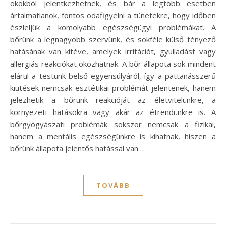
okokból jelentkezhetnek, és bár a legtöbb esetben
ártalmatlanok, fontos odafigyelni a tünetekre, hogy időben
észleljük a komolyabb egészségügyi problémákat. A
bőrünk a legnagyobb szervünk, és sokféle külső tényező
hatásának van kitéve, amelyek irritációt, gyulladást vagy
allergiás reakciókat okozhatnak. A bőr állapota sok mindent
elárul a testünk belső egyensúlyáról, így a pattanásszerű
kiütések nemcsak esztétikai problémát jelentenek, hanem
jelezhetik a bőrünk reakcióját az életvitelünkre, a
környezeti hatásokra vagy akár az étrendünkre is. A
bőrgyógyászati problémák sokszor nemcsak a fizikai,
hanem a mentális egészségünkre is kihatnak, hiszen a
bőrünk állapota jelentős hatással van…
TOVÁBB