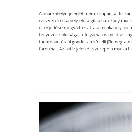
A munkahelyi jelenlét nem csupán a fizikai
részvételről, amely elősegíti a hatékony mun
elterjedése megváltoztatta a munkahelyi dinam
tényezők sokasága, a folyamatos multitaskin
tudatosan és átgondoltan közelítjük meg a mu
fordulhat. Az aktív jelenlét szerepe a munka 