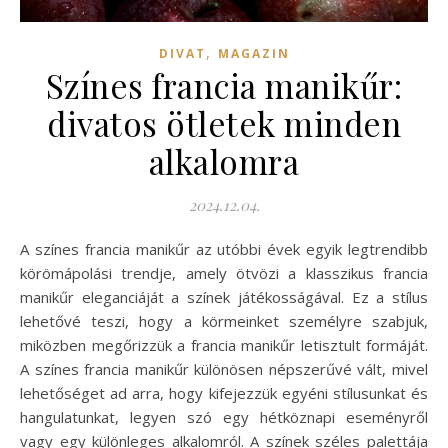
,
DIVAT
MAGAZIN
Színes francia manikűr:
divatos ötletek minden
alkalomra
2024.12.04.
A színes francia manikűr az utóbbi évek egyik legtrendibb
körömápolási trendje, amely ötvözi a klasszikus francia
manikűr eleganciáját a színek játékosságával. Ez a stílus
lehetővé teszi, hogy a körmeinket személyre szabjuk,
miközben megőrizzük a francia manikűr letisztult formáját.
A színes francia manikűr különösen népszerűvé vált, mivel
lehetőséget ad arra, hogy kifejezzük egyéni stílusunkat és
hangulatunkat, legyen szó egy hétköznapi eseményről
vagy egy különleges alkalomról. A színek széles palettája