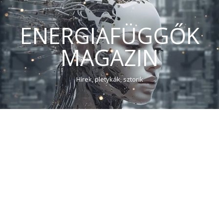
ENERGIAFÜGGŐK
MAGAZIN
Hírek, pletykák, sztorik