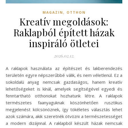
,
MAGAZIN
OTTHON
Kreatív megoldások:
Raklapból épített házak
inspiráló ötletei
2026.02.12.
A raklapok használata az építészet és lakberendezés
területén egyre népszerűbbé válik, és nem véletlenül. Ez a
sokoldalú anyag nemcsak gazdaságos, hanem kreatív
lehetőségeket is kínál, amelyek segítségével egyedi és
fenntartható otthonokat hozhatunk létre. A raklapok
természetes faanyaguknak köszönhetően rusztikus
megjelenést kölcsönöznek, így tökéletes választás lehet
azok számára, akik szeretnék ötvözni a természetességet
a modern dizájnnal. A raklapból készült házak nemcsak