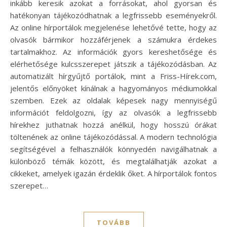
inkább keresik azokat a forrásokat, ahol gyorsan és
hatékonyan tájékozódhatnak a legfrissebb eseményekről.
Az online hírportálok megjelenése lehetővé tette, hogy az
olvasók bármikor hozzáférjenek a számukra érdekes
tartalmakhoz. Az információk gyors kereshetősége és
elérhetősége kulcsszerepet játszik a tájékozódásban. Az
automatizált hírgyűjtő portálok, mint a Friss-Hírek.com,
jelentős előnyöket kínálnak a hagyományos médiumokkal
szemben. Ezek az oldalak képesek nagy mennyiségű
információt feldolgozni, így az olvasók a legfrissebb
hírekhez juthatnak hozzá anélkül, hogy hosszú órákat
töltenének az online tájékozódással. A modern technológia
segítségével a felhasználók könnyedén navigálhatnak a
különböző témák között, és megtalálhatják azokat a
cikkeket, amelyek igazán érdeklik őket. A hírportálok fontos
szerepet…
TOVÁBB