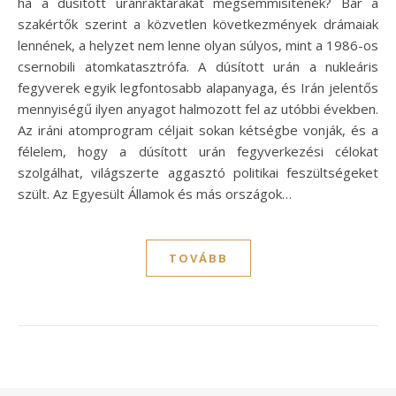
ha a dúsított uránraktárakat megsemmisítenék? Bár a
szakértők szerint a közvetlen következmények drámaiak
lennének, a helyzet nem lenne olyan súlyos, mint a 1986-os
csernobili atomkatasztrófa. A dúsított urán a nukleáris
fegyverek egyik legfontosabb alapanyaga, és Irán jelentős
mennyiségű ilyen anyagot halmozott fel az utóbbi években.
Az iráni atomprogram céljait sokan kétségbe vonják, és a
félelem, hogy a dúsított urán fegyverkezési célokat
szolgálhat, világszerte aggasztó politikai feszültségeket
szült. Az Egyesült Államok és más országok…
TOVÁBB