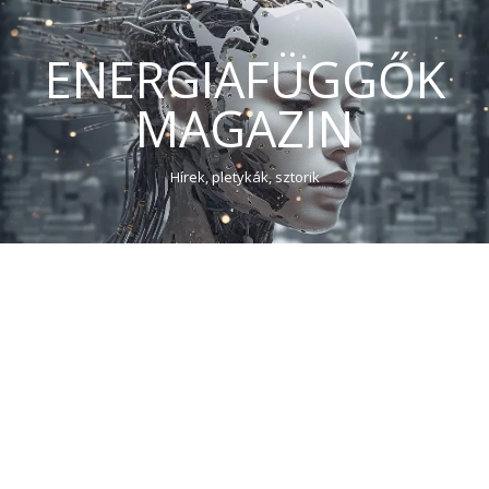
ENERGIAFÜGGŐK
MAGAZIN
Hírek, pletykák, sztorik