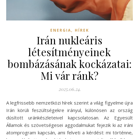
,
ENERGIA
HÍREK
Irán nukleáris
létesítményeinek
bombázásának kockázatai:
Mi vár ránk?
2025.06.24.
A legfrissebb nemzetközi hírek szerint a világ figyelme újra
Irán körüli feszültségekre irányul, különösen az ország
dúsított uránkészleteivel kapcsolatosan. Az Egyesült
Államok és szövetségesei aggodalmukat fejezik ki az iráni
atomprogram kapcsán, ami felveti a kérdést: mi történne,