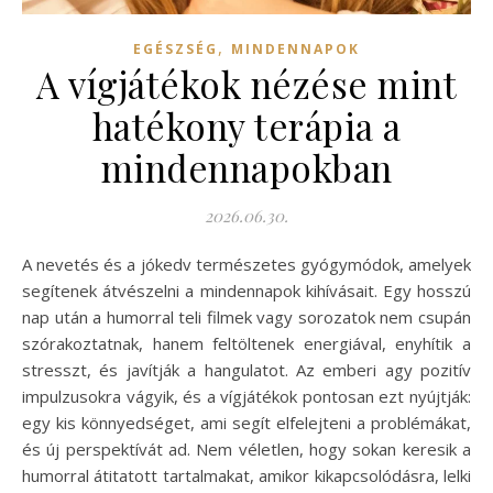
,
EGÉSZSÉG
MINDENNAPOK
A vígjátékok nézése mint
hatékony terápia a
mindennapokban
2026.06.30.
A nevetés és a jókedv természetes gyógymódok, amelyek
segítenek átvészelni a mindennapok kihívásait. Egy hosszú
nap után a humorral teli filmek vagy sorozatok nem csupán
szórakoztatnak, hanem feltöltenek energiával, enyhítik a
stresszt, és javítják a hangulatot. Az emberi agy pozitív
impulzusokra vágyik, és a vígjátékok pontosan ezt nyújtják:
egy kis könnyedséget, ami segít elfelejteni a problémákat,
és új perspektívát ad. Nem véletlen, hogy sokan keresik a
humorral átitatott tartalmakat, amikor kikapcsolódásra, lelki