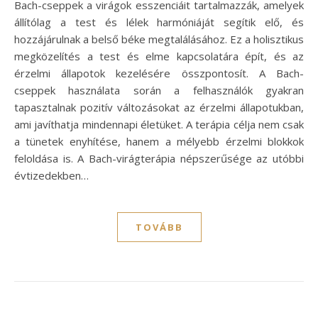
Bach-cseppek a virágok esszenciáit tartalmazzák, amelyek
állítólag a test és lélek harmóniáját segítik elő, és
hozzájárulnak a belső béke megtalálásához. Ez a holisztikus
megközelítés a test és elme kapcsolatára épít, és az
érzelmi állapotok kezelésére összpontosít. A Bach-
cseppek használata során a felhasználók gyakran
tapasztalnak pozitív változásokat az érzelmi állapotukban,
ami javíthatja mindennapi életüket. A terápia célja nem csak
a tünetek enyhítése, hanem a mélyebb érzelmi blokkok
feloldása is. A Bach-virágterápia népszerűsége az utóbbi
évtizedekben…
TOVÁBB