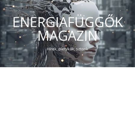
ENERGIAFÜGGŐK
MAGAZIN
Hírek, pletykák, sztorik