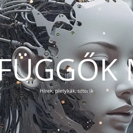
AFÜGGŐK 
Hírek, pletykák, sztorik