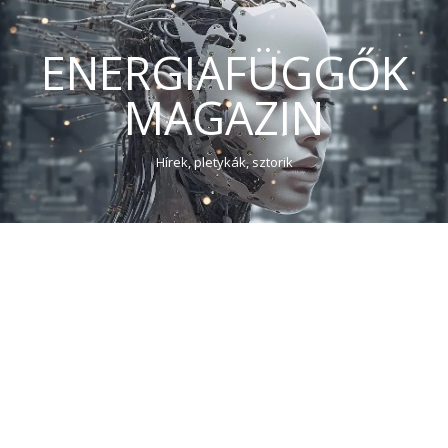
ENERGIAFÜGGŐK
MAGAZIN
Hírek, pletykák, sztorik