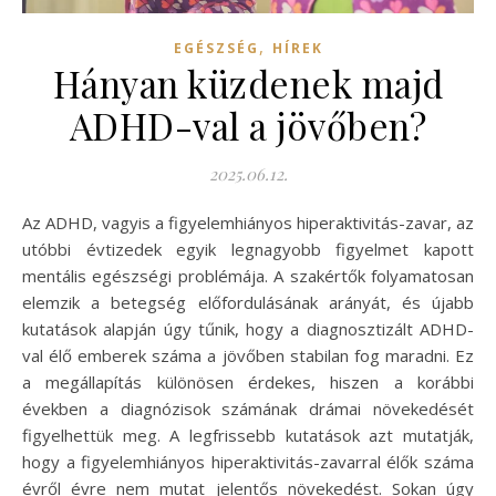
,
EGÉSZSÉG
HÍREK
Hányan küzdenek majd
ADHD-val a jövőben?
2025.06.12.
Az ADHD, vagyis a figyelemhiányos hiperaktivitás-zavar, az
utóbbi évtizedek egyik legnagyobb figyelmet kapott
mentális egészségi problémája. A szakértők folyamatosan
elemzik a betegség előfordulásának arányát, és újabb
kutatások alapján úgy tűnik, hogy a diagnosztizált ADHD-
val élő emberek száma a jövőben stabilan fog maradni. Ez
a megállapítás különösen érdekes, hiszen a korábbi
években a diagnózisok számának drámai növekedését
figyelhettük meg. A legfrissebb kutatások azt mutatják,
hogy a figyelemhiányos hiperaktivitás-zavarral élők száma
évről évre nem mutat jelentős növekedést. Sokan úgy