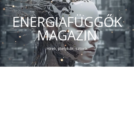
ENERGIAFÜGGŐK
MAGAZIN
Hírek, pletykák, sztorik