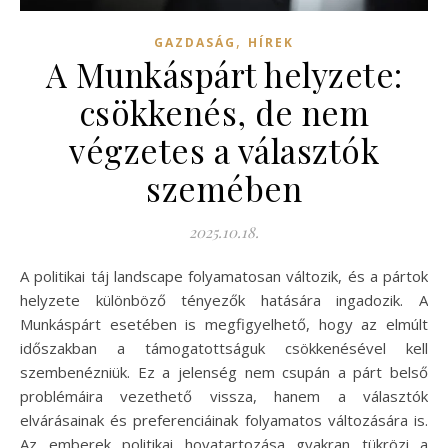
,
GAZDASÁG
HÍREK
A Munkáspárt helyzete:
csökkenés, de nem
végzetes a választók
szemében
2025.10.18.
A politikai táj landscape folyamatosan változik, és a pártok
helyzete különböző tényezők hatására ingadozik. A
Munkáspárt esetében is megfigyelhető, hogy az elmúlt
időszakban a támogatottságuk csökkenésével kell
szembenézniük. Ez a jelenség nem csupán a párt belső
problémáira vezethető vissza, hanem a választók
elvárásainak és preferenciáinak folyamatos változására is.
Az emberek politikai hovatartozása gyakran tükrözi a