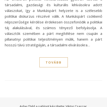
társadalmi, gazdasági és kulturális kihívásokra adott
válaszokat, így a Munkáspárt helyzete is a szélesebb
politikai diskurzus részévé válik. A Munkáspárt csökkenő
népszerűsége kérdése érdekesen összefonódik a politikai
táj alakulásával, és számos tényező befolyásolja. A
választók szemében a párt megítélése nem csupán a
pillanatnyi politikai teljesítményen múlik, hanem a párt
hosszú távú stratégiáján, a társadalmi elvárásokra…
TOVÁBB
Ashe Child a sablont készítette:
Viktor Csaszar.