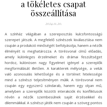
a tökéletes csapat
összeállítása
2024.11.20.
A színház világában a szereposztás kulcsfontosságú
szerepet játszik. A megfelelő színészek kiválasztása nem
csupán a produkció minőségét befolyásolja, hanem a nézők
élményét is meghatározza. A törésvonal című előadás,
amely különleges érzelmeket és drámai feszültséget
hordoz, különösen nagy figyelmet igényel a szereplők
megformálását illetően. A karakterek mélysége, a velük
való azonosulás lehetősége és a történet hitelessége
mind a színészi teljesítményen múlik. A törésvonal nem
csupán egy egyszerű színdarab, hanem egy olyan mű,
amelyben a szereplők közötti interakciók és konfliktusok
révén a nézők szembesülnek saját érzéseikkel és
dilemmáikkal. A színészi játék nem csupán a szöveg pontos