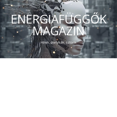
ENERGIAFÜGGŐK
MAGAZIN
Hírek, pletykák, sztorik