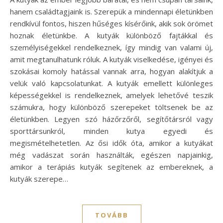
hanem családtagjaink is. Szerepük a mindennapi életünkben
rendkívül fontos, hiszen hűséges kísérőink, akik sok örömet
hoznak életünkbe. A kutyák különböző fajtákkal és
személyiségekkel rendelkeznek, így mindig van valami új,
amit megtanulhatunk róluk. A kutyák viselkedése, igényei és
szokásai komoly hatással vannak arra, hogyan alakítjuk a
velük való kapcsolatunkat. A kutyák emellett különleges
képességekkel is rendelkeznek, amelyek lehetővé teszik
számukra, hogy különböző szerepeket töltsenek be az
életünkben. Legyen szó házőrzőről, segítőtársról vagy
sporttársunkról, minden kutya egyedi és
megismételhetetlen. Az ősi idők óta, amikor a kutyákat
még vadászat során használták, egészen napjainkig,
amikor a terápiás kutyák segítenek az embereknek, a
kutyák szerepe…
TOVÁBB