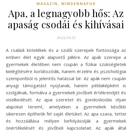
,
MAGAZIN
MINDENNAPOK
Apa, a legnagyobb hős: Az
apaság csodái és kihívásai
2025.05.17.
A családi kötelékek és a szülői szerepek fontossága az
emberi élet egyik alapvető pillére. Az apák szerepe a
gyermekek életében nem csupán a fizikai szükségletek
kielégítésére korlátozódik, hanem érzelmi és pszichológiai
szempontból is jelentős hatással bír. Az apák nem csupán
anyagi támogatást nyújtanak, hanem példaképként is
szolgálnak, formálva a gyermekek jövőbeli értékrendjét és
viselkedését. Az apai szeretet és gondoskodás olyan
alapokat teremt, amelyeken a gyermekek később
sikeresen építhetik fel saját életüket. Az apa szava, tettei
és hozzáállása mélyen befolyásolják a gyermekek
önértékelését és jövőbeli kapcsolatait. Az apák által