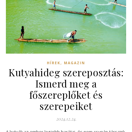
,
HÍREK
MAGAZIN
Kutyahideg szereposztás:
Ismerd meg a
főszereplőket és
szerepeiket
2024.12.24.
A kutyák az ember legjobb barátai, és nem csupán társaink,