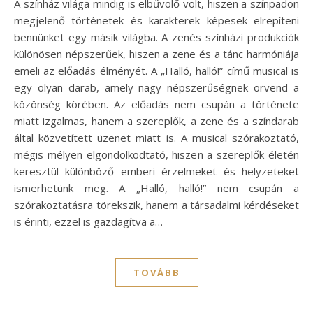
A színház világa mindig is elbűvölő volt, hiszen a színpadon
megjelenő történetek és karakterek képesek elrepíteni
bennünket egy másik világba. A zenés színházi produkciók
különösen népszerűek, hiszen a zene és a tánc harmóniája
emeli az előadás élményét. A „Halló, halló!” című musical is
egy olyan darab, amely nagy népszerűségnek örvend a
közönség körében. Az előadás nem csupán a története
miatt izgalmas, hanem a szereplők, a zene és a színdarab
által közvetített üzenet miatt is. A musical szórakoztató,
mégis mélyen elgondolkodtató, hiszen a szereplők életén
keresztül különböző emberi érzelmeket és helyzeteket
ismerhetünk meg. A „Halló, halló!” nem csupán a
szórakoztatásra törekszik, hanem a társadalmi kérdéseket
is érinti, ezzel is gazdagítva a…
TOVÁBB