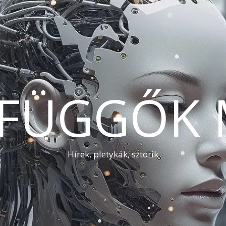
AFÜGGŐK 
Hírek, pletykák, sztorik