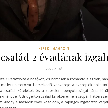
,
HÍREK
MAGAZIN
 család 2 évadának izgal
2025.03.18.
óta elvarázsolta a nézőket, és nemcsak a romantikus szálak, han
ellett a sorozat kiemelkedő vonzereje a szereplők sokszínűsé
 családi kötelékek és a szerelem bonyolultságát járja körül
ekménybe. A Bridgerton család karakterei nem csupán háttérszere
. Ahogy a második évad közeledik, a rajongók izgatottan várják,
l a csapat.…