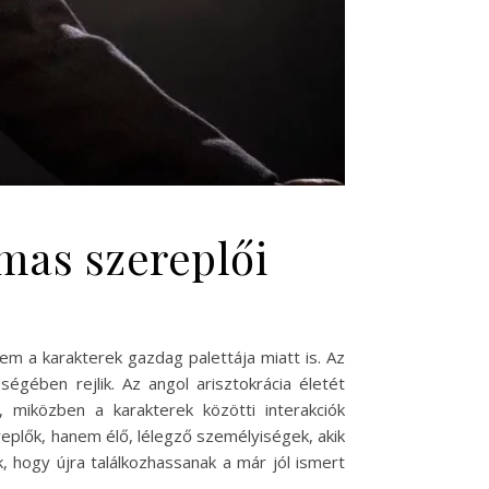
mas szereplői
em a karakterek gazdag palettája miatt is. Az
gében rejlik. Az angol arisztokrácia életét
, miközben a karakterek közötti interakciók
plők, hanem élő, lélegző személyiségek, akik
 hogy újra találkozhassanak a már jól ismert