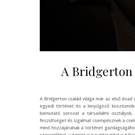
A Bridgerton
A Bridgerton család világa már az első évad 
egyedi történet és a lenyűgöző kosztümök m
bemutató sorozat a társadalmi osztályok, a
feszültséget és izgalmat csempésznek a csel
mind hozzájárulnak a történet gazdagságához
szereplőkkel, valamint új karakterekkel is bővü