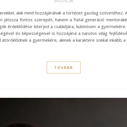
2025.05.26.
erekkel, akik mind hozzájárulnak a történet gazdag szövetéhez. 
n játssza fontos szerepét, hanem a fiatal generáció mentorakén
gók érdeklődése kiterjed a családjára, különösen a gyermekére
ével és képességeivel is hozzájárul a narutos világ fejlődéséhe
 átöröklődnek a gyermekére, akinek a karaktere sokkal inkább a 
TOVÁBB