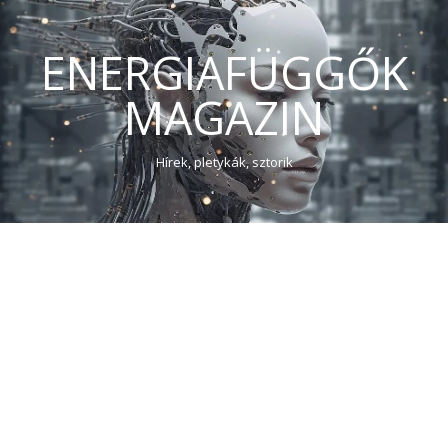
ENERGIAFÜGGŐK
MAGAZIN
Hírek, pletykák, sztorik