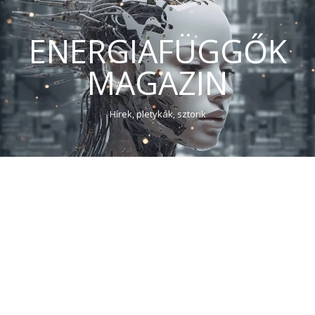
ENERGIAFÜGGŐK
MAGAZIN
Hírek, pletykák, sztorik