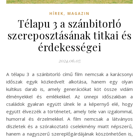
,
HÍREK
MAGAZIN
Télapu 3 a szánbitorló
szereposztásának titkai és
érdekességei
2024.06.07.
A télapu 3 a szánbitorló című film nemcsak a karácsonyi
időszak egyik közkedvelt alkotása, hanem egy olyan
kultikus darab is, amely generációkat köt össze vidám
élményekkel és emlékekkel. Az ünnepi időszakban a
családok gyakran együtt ülnek le a képernyő elé, hogy
együtt élvezzék a történetet, amely tele van izgalommal,
humorral és érzelmekkel. A film nemcsak a látványos
díszletek és a szórakoztató cselekmény miatt népszerű,
hanem a nagyszerű szereplőgárdájának köszönhetően is,