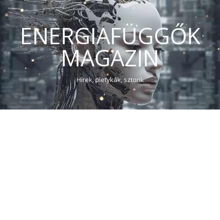
ENERGIAFÜGGŐK
MAGAZIN
Hírek, pletykák, sztorik