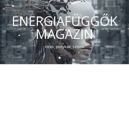
ENERGIAFÜGGŐK
MAGAZIN
Hírek, pletykák, sztorik