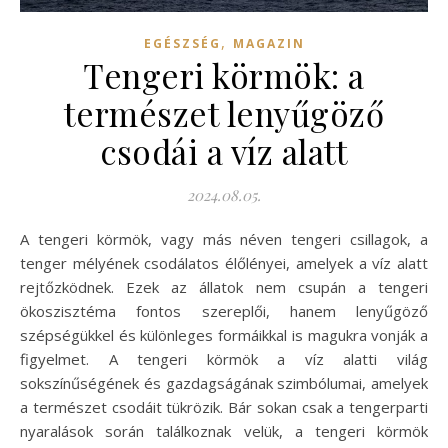
,
EGÉSZSÉG
MAGAZIN
Tengeri körmök: a
természet lenyűgöző
csodái a víz alatt
2024.08.05.
A tengeri körmök, vagy más néven tengeri csillagok, a
tenger mélyének csodálatos élőlényei, amelyek a víz alatt
rejtőzködnek. Ezek az állatok nem csupán a tengeri
ökoszisztéma fontos szereplői, hanem lenyűgöző
szépségükkel és különleges formáikkal is magukra vonják a
figyelmet. A tengeri körmök a víz alatti világ
sokszínűségének és gazdagságának szimbólumai, amelyek
a természet csodáit tükrözik. Bár sokan csak a tengerparti
nyaralások során találkoznak velük, a tengeri körmök