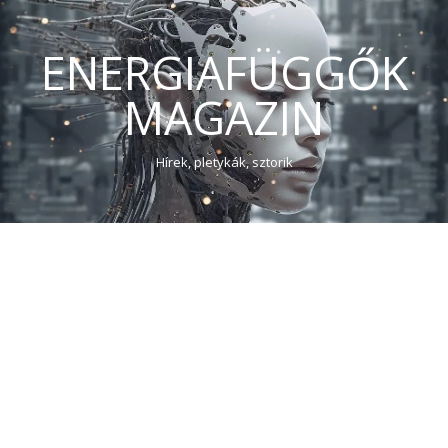
ENERGIAFÜGGŐK
MAGAZIN
Hírek, pletykák, sztorik