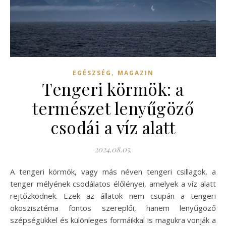
,
EGÉSZSÉG
MAGAZIN
Tengeri körmök: a
természet lenyűgöző
csodái a víz alatt
2024.08.05.
A tengeri körmök, vagy más néven tengeri csillagok, a
tenger mélyének csodálatos élőlényei, amelyek a víz alatt
rejtőzködnek. Ezek az állatok nem csupán a tengeri
ökoszisztéma fontos szereplői, hanem lenyűgöző
szépségükkel és különleges formáikkal is magukra vonják a