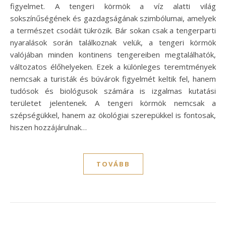
figyelmet. A tengeri körmök a víz alatti világ
sokszínűségének és gazdagságának szimbólumai, amelyek
a természet csodáit tükrözik. Bár sokan csak a tengerparti
nyaralások során találkoznak velük, a tengeri körmök
valójában minden kontinens tengereiben megtalálhatók,
változatos élőhelyeken. Ezek a különleges teremtmények
nemcsak a turisták és búvárok figyelmét keltik fel, hanem
tudósok és biológusok számára is izgalmas kutatási
területet jelentenek. A tengeri körmök nemcsak a
szépségükkel, hanem az ökológiai szerepükkel is fontosak,
hiszen hozzájárulnak…
TOVÁBB