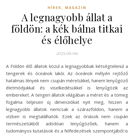
,
HÍREK
MAGAZIN
A legnagyobb állat a
földön: a kék bálna titkai
és élőhelye
2025.06.09.
A Földön élő állatok közül a legnagyobbak kétségtelenül a
tengerek és óceánok lakói. Az óceánok mélyén rejtőző
hatalmas lények nem csupán méretükkel, hanem lenyűgöző
életmódjukkal és viselkedésükkel is lenyűgözik az
embereket. A tengeri állatok világában a méret és a tömeg
fogalma teljesen új dimenziókat nyit meg, hiszen a
legnagyobb állatok nemcsak a szárazföldön, hanem a
vízben is megtalálhatók. Ezek az óriások nem csupán
természetükből adódóan lenyűgözőek, hanem a
tudományos kutatások és a felfedezések szempontjából is