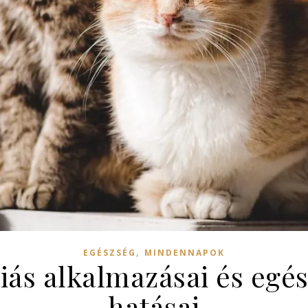
,
EGÉSZSÉG
MINDENNAPOK
iás alkalmazásai és egés
hatásai