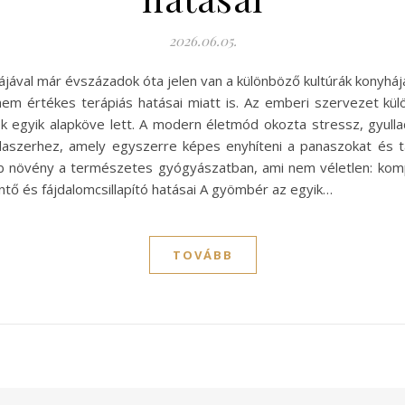
2026.06.05.
ájával már évszázadok óta jelen van a különböző kultúrák konyh
m értékes terápiás hatásai miatt is. Az emberi szervezet kül
egyik alapköve lett. A modern életmód okozta stressz, gyull
szerhez, amely egyszerre képes enyhíteni a panaszokat és tá
 növény a természetes gyógyászatban, ami nem véletlen: kompl
ő és fájdalomcsillapító hatásai A gyömbér az egyik…
TOVÁBB