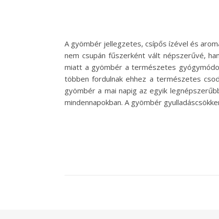
A gyömbér jellegzetes, csípős ízével és arom
nem csupán fűszerként vált népszerűvé, hane
miatt a gyömbér a természetes gyógymódok 
többen fordulnak ehhez a természetes csoda
gyömbér a mai napig az egyik legnépszerűbb
mindennapokban. A gyömbér gyulladáscsökkent