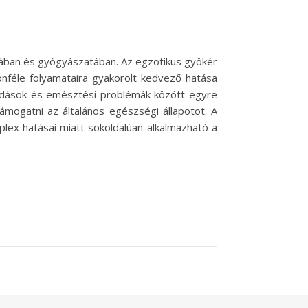
ájában és gyógyászatában. Az egzotikus gyökér
önféle folyamataira gyakorolt kedvező hatása
adások és emésztési problémák között egyre
mogatni az általános egészségi állapotot. A
ex hatásai miatt sokoldalúan alkalmazható a