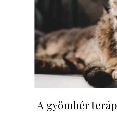
A gyömbér teráp