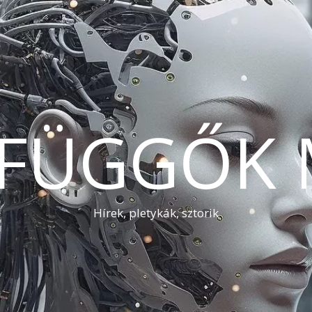
AFÜGGŐK 
Hírek, pletykák, sztorik