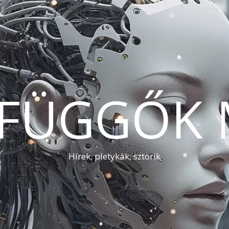
AFÜGGŐK 
Hírek, pletykák, sztorik