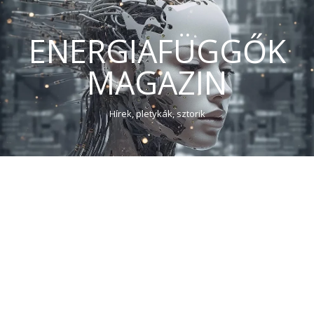
ENERGIAFÜGGŐK
MAGAZIN
Hírek, pletykák, sztorik