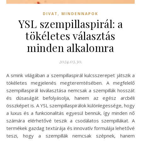
,
DIVAT
MINDENNAPOK
YSL szempillaspirál: a
tökéletes választás
minden alkalomra
2024.03.30.
A smink világában a szempillaspirál kulcsszerepet játszik a
tökéletes megjelenés megteremtésében. A megfelelő
szempillaspirál kiválasztása nemcsak a szempillák hosszát
és dúsaságát befolyásolja, hanem az egész arcbéli
összképet is. A YSL szempillaspirálok különlegessége, hogy
a luxus és a funkcionalitás egyesül bennük, így minden nő
számára elérhetővé teszik a csodálatos szempillákat. A
termékek gazdag textúrája és innovatív formulája lehetővé
teszi, hogy a szempillák nemcsak szépnek, hanem