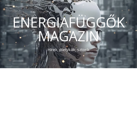
ENERGIAFÜGGŐK
MAGAZIN
Hírek, pletykák, sztorik