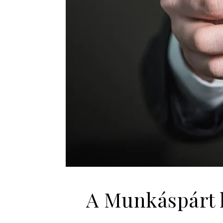
A Munkáspárt h