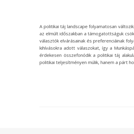
A politikai táj landscape folyamatosan válto
az elmúlt időszakban a támogatottságuk csök
választók elvárásainak és preferenciáinak fol
kihívásokra adott válaszokat, így a Munkásp
érdekesen összefonódik a politikai táj alak
politikai teljesítményen múlik, hanem a párt h