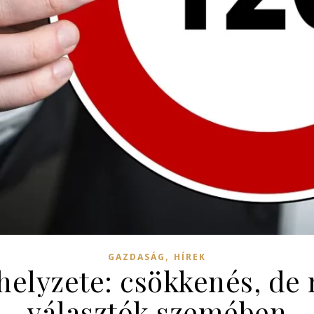
,
GAZDASÁG
HÍREK
elyzete: csökkenés, de
választók szemében