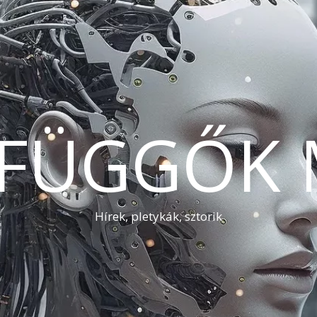
AFÜGGŐK 
Hírek, pletykák, sztorik