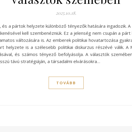
2025.10.18.
zik, és a pártok helyzete különböző tényezők hatására ingadozik.
kenésével kell szembenézniük. Ez a jelenség nem csupán a párt
yamatos változására is. Az emberek politikai hovatartozása gyakran
árt helyzete is a szélesebb politikai diskurzus részévé válik
ulásával, és számos tényező befolyásolja. A választók szemébe
osszú távú stratégiáján, a társadalmi elvárásokra…
TOVÁBB