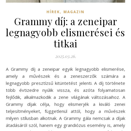
,
HÍREK
MAGAZIN
Grammy díj: a zeneipar
legnagyobb elismerései és
titkai
2025.03.26.
A Grammy díj a zeneipar egyik legnagyobb elismerése,
amely a művészek és a zeneszerzők számára a
legnagyobb presztízsű kitüntetést jelenti. A díj története
több évtizedre nyúlik vissza, és azóta folyamatosan
fejlődik, alkalmazkodik a zene világának változásaihoz. A
Grammy díjak célja, hogy elismerjék a kiváló zenei
teljesítményeket, függetlenül attól, hogy a művészek
milyen stílusban alkotnak. A Grammy gála nemcsak a díjak
átadásáról szól, hanem egy grandiózus esemény is, amely