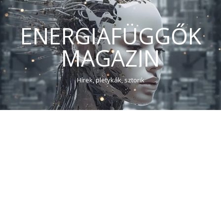
ENERGIAFÜGGŐK
MAGAZIN
Hírek, pletykák, sztorik