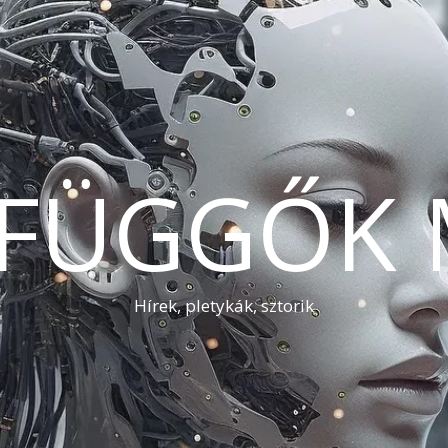
AFÜGGŐK 
Hírek, pletykák, sztorik