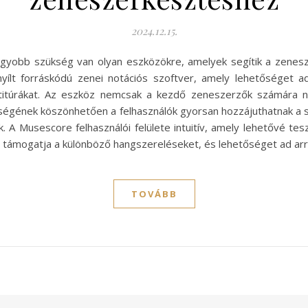
2024.12.15.
agyobb szükség van olyan eszközökre, amelyek segítik a zenes
ílt forráskódú zenei notációs szoftver, amely lehetőséget ad
itúrákat. Az eszköz nemcsak a kezdő zeneszerzők számára nyú
gének köszönhetően a felhasználók gyorsan hozzájuthatnak a s
. A Musescore felhasználói felülete intuitív, amely lehetővé tes
r támogatja a különböző hangszereléseket, és lehetőséget ad arr
TOVÁBB