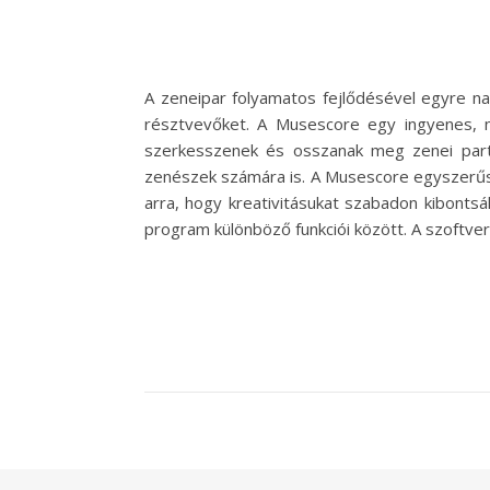
A zeneipar folyamatos fejlődésével egyre n
résztvevőket. A Musescore egy ingyenes, ny
szerkesszenek és osszanak meg zenei part
zenészek számára is. A Musescore egyszerűsé
arra, hogy kreativitásukat szabadon kibontsák
program különböző funkciói között. A szoftve