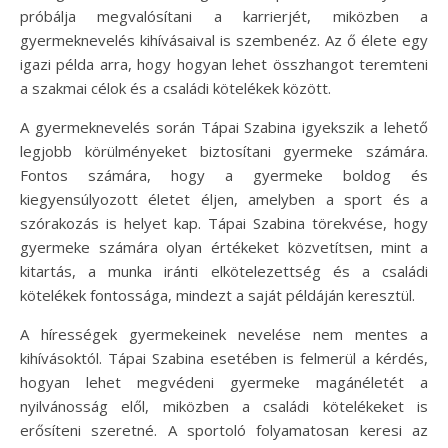
próbálja megvalósítani a karrierjét, miközben a
gyermeknevelés kihívásaival is szembenéz. Az ő élete egy
igazi példa arra, hogy hogyan lehet összhangot teremteni
a szakmai célok és a családi kötelékek között.
A gyermeknevelés során Tápai Szabina igyekszik a lehető
legjobb körülményeket biztosítani gyermeke számára.
Fontos számára, hogy a gyermeke boldog és
kiegyensúlyozott életet éljen, amelyben a sport és a
szórakozás is helyet kap. Tápai Szabina törekvése, hogy
gyermeke számára olyan értékeket közvetítsen, mint a
kitartás, a munka iránti elkötelezettség és a családi
kötelékek fontossága, mindezt a saját példáján keresztül.
A hírességek gyermekeinek nevelése nem mentes a
kihívásoktól. Tápai Szabina esetében is felmerül a kérdés,
hogyan lehet megvédeni gyermeke magánéletét a
nyilvánosság elől, miközben a családi kötelékeket is
erősíteni szeretné. A sportoló folyamatosan keresi az