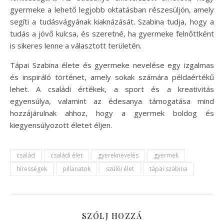
gyermeke a lehető legjobb oktatásban részesüljön, amely
segíti a tudásvágyának kiaknázását. Szabina tudja, hogy a
tudás a jövő kulcsa, és szeretné, ha gyermeke felnőttként
is sikeres lenne a választott területén.
Tápai Szabina élete és gyermeke nevelése egy izgalmas
és inspiráló történet, amely sokak számára példaértékű
lehet. A családi értékek, a sport és a kreativitás
egyensúlya, valamint az édesanya támogatása mind
hozzájárulnak ahhoz, hogy a gyermek boldog és
kiegyensúlyozott életet éljen.
család
családi élet
gyereknevelés
gyermek
hírességek
pillanatok
szülői élet
tápai szabina
SZÓLJ HOZZÁ