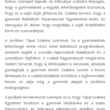
fontos szerepet kapnak. Az édesanya számára lényeges,
hogy a gyermekének a legjobb lehetőségeket biztosítsa,
hogy az a saját útját járhassa be. Szabina tervezi, hogy a
gyermek fejlődését folyamatosan figyelemmel kíséri, és
támogatja őt abban, hogy megtalálja a saját érdeklődési
körét és szenvedélyeit.
A jövőben Tápai Szabina szeretné, ha a gyermekének
lehetősége lenne részt venni különböző programokban,
amelyek segítik a szociális kapcsolatok kialakítását és a
személyes fejlődést. A családi hagyományok megőrzése
mellett tervezik, hogy új élményeket is keresnek, amelyek
gazdagítják a gyermek életét. Szabina szerint a közös
élmények és a családi kötelékek erősítése a legfontosabb,
hiszen ez adja meg a gyermek alapját a jövőbeni
boldogsághoz.
A jövőbeli tervek között szerepel az is, hogy Tápai Szabina
figyelmet fordítson a gyermek oktatására és a tudás
fontosságára. Az édesanya elkötelezett amellett, hogy