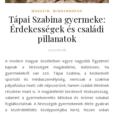
,
MAGAZIN
MINDENNAPOK
Tápai Szabina gyermeke:
Érdekességek és családi
pillanatok
2025.06.06.
A modern magyar közéletben egyre nagyobb figyelmet
kapnak a hírességek magánéletei, különösen, ha
gyermekekről van szó. Tápai Szabina, a közkedvelt
sportoló és médiaszemélyiség, nemcsak a szakmai
pályafutása miatt vált népszerűvé, hanem családi életének
részletei miatt is. A magánéletét körülvevő titokzatosság,
valamint a gyermeknevelés kihívásai és örömei sokakat
foglalkoztatnak. A hírességek gyermekeinek élete gyakran
a közérdeklődés középpontjába kerül, hiszen sokan