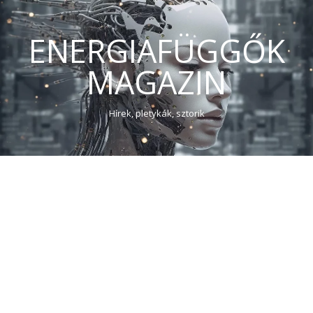
ENERGIAFÜGGŐK
MAGAZIN
Hírek, pletykák, sztorik