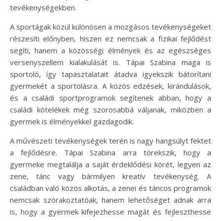
tevékenységekben.
A sportágak közül különösen a mozgásos tevékenységeket
részesíti előnyben, hiszen ez nemcsak a fizikai fejlődést
segíti, hanem a közösségi élmények és az egészséges
versenyszellem kialakulását is. Tápai Szabina maga is
sportoló, így tapasztalatait átadva igyekszik bátorítani
gyermekét a sportolásra. A közös edzések, kirándulások,
és a családi sportprogramok segítenek abban, hogy a
családi kötelékek még szorosabbá váljanak, miközben a
gyermek is élményekkel gazdagodik.
A művészeti tevékenységek terén is nagy hangsúlyt fektet
a fejlődésre. Tápai Szabina arra törekszik, hogy a
gyermeke megtalálja a saját érdeklődési körét, legyen az
zene, tánc vagy bármilyen kreatív tevékenység. A
családban való közös alkotás, a zenei és táncos programok
nemcsak szórakoztatóak, hanem lehetőséget adnak arra
is, hogy a gyermek kifejezhesse magát és fejleszthesse