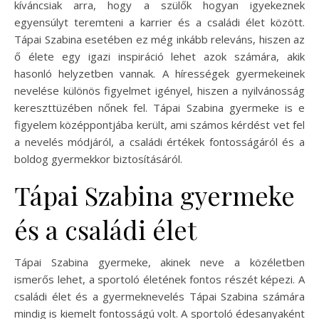
kíváncsiak arra, hogy a szülők hogyan igyekeznek
egyensúlyt teremteni a karrier és a családi élet között.
Tápai Szabina esetében ez még inkább releváns, hiszen az
ő élete egy igazi inspiráció lehet azok számára, akik
hasonló helyzetben vannak. A hírességek gyermekeinek
nevelése különös figyelmet igényel, hiszen a nyilvánosság
kereszttüzében nőnek fel. Tápai Szabina gyermeke is e
figyelem középpontjába került, ami számos kérdést vet fel
a nevelés módjáról, a családi értékek fontosságáról és a
boldog gyermekkor biztosításáról.
Tápai Szabina gyermeke
és a családi élet
Tápai Szabina gyermeke, akinek neve a közéletben
ismerős lehet, a sportoló életének fontos részét képezi. A
családi élet és a gyermeknevelés Tápai Szabina számára
mindig is kiemelt fontosságú volt. A sportoló édesanyaként