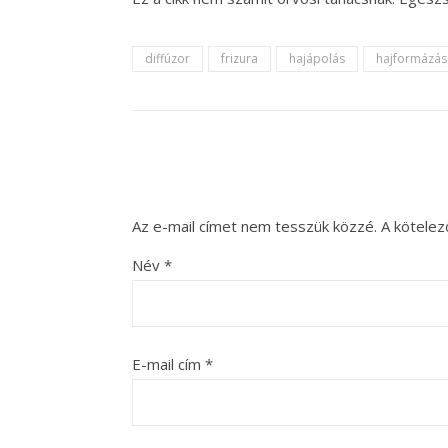
diffúzor
frizura
hajápolás
hajformázás
Az e-mail címet nem tesszük közzé.
A kötele
Név
*
E-mail cím
*