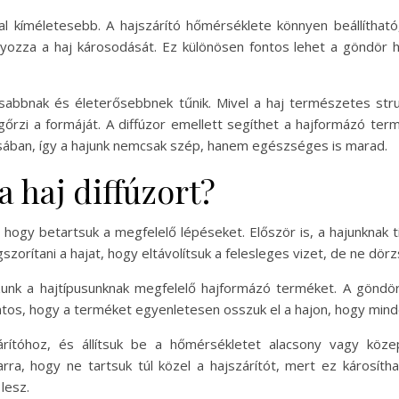
kal kíméletesebb. A hajszárító hőmérséklete könnyen beállítható
yozza a haj károsodását. Ez különösen fontos lehet a göndör 
dúsabbnak és életerősebbnek tűnik. Mivel a haj természetes s
őrzi a formáját. A diffúzor emellett segíthet a hajformázó ter
sában, így a hajunk nemcsak szép, hanem egészséges is marad.
 haj diffúzort?
 hogy betartsuk a megfelelő lépéseket. Először is, a hajunknak 
rítani a hajat, hogy eltávolítsuk a felesleges vizet, de ne dörzs
zunk a hajtípusunknak megfelelő hajformázó terméket. A göndör
ntos, hogy a terméket egyenletesen osszuk el a hajon, hogy mind
árítóhoz, és állítsuk be a hőmérsékletet alacsony vagy közep
rra, hogy ne tartsuk túl közel a hajszárítót, mert ez károsíthat
lesz.