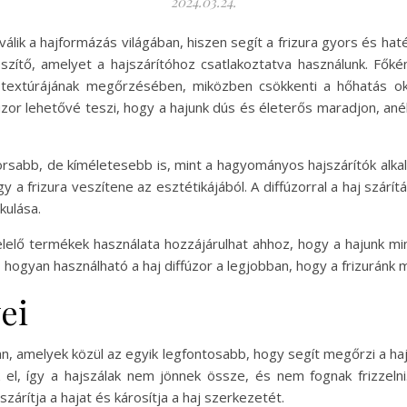
2024.03.24.
álik a hajformázás világában, hiszen segít a frizura gyors és h
szítő, amelyet a hajszárítóhoz csatlakoztatva használunk. Fők
 textúrájának megőrzésében, miközben csökkenti a hőhatás ok
úzor lehetővé teszi, hogy a hajunk dús és életerős maradjon, ané
yorsabb, de kíméletesebb is, mint a hagyományos hajszárítók alka
gy a frizura veszítene az esztétikájából. A diffúzorral a haj szárí
kulása.
elelő termékek használata hozzájárulhat ahhoz, hogy a hajunk m
hogyan használható a haj diffúzor a legjobban, hogy a frizuránk 
ei
n, amelyek közül az egyik legfontosabb, hogy segít megőrzi a haj
k el, így a hajszálak nem jönnek össze, és nem fognak frizzel
árítja a hajat és károsítja a haj szerkezetét.