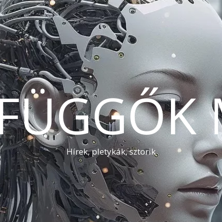
AFÜGGŐK 
Hírek, pletykák, sztorik