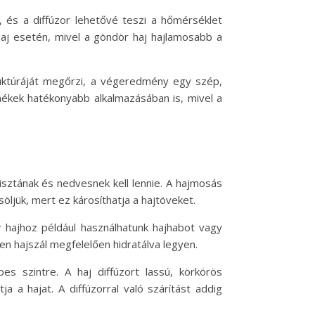
, és a diffúzor lehetővé teszi a hőmérséklet
haj esetén, mivel a göndör haj hajlamosabb a
truktúráját megőrzi, a végeredmény egy szép,
mékek hatékonyabb alkalmazásában is, mivel a
tisztának és nedvesnek kell lennie. A hajmosás
öljük, mert ez károsíthatja a hajtöveket.
 hajhoz például használhatunk hajhabot vagy
en hajszál megfelelően hidratálva legyen.
es szintre. A haj diffúzort lassú, körkörös
ja a hajat. A diffúzorral való szárítást addig