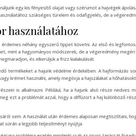
ználjunk egy kis fényesítő olajat vagy szérumot a hajvégek ápol
zor használatához szükséges türelem és odafigyelés, de a végere
or használatához
n érdemes néhány egyszerű tippet követni. Az első és legfontosa
lehet, mint a hagyományos módszerek, de a végeredmény megéri a 
gmaradjon, és elkerüljük a frizz kialakulását.
védő termékeket a hajunk védelme érdekében. A hajformázás sor
agy krémet használni, amely megóvja a hajszálakat a hőhatásokt
 részein is alkalmazni. Például, ha a hajunk alsó része nedves
eg ezt a problémát azzal, hogy a diffúzort a haj különböző rész
tásáról sem. A használat után érdemes alaposan megtisztítani, ho
 során a legjobb teljesítményt nyújtja.
zségügyi probléma esetén mindenki csak az orvos tanácsát fogadj