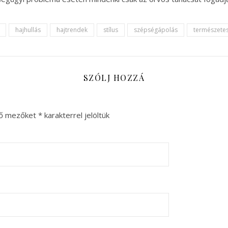
hajhullás
hajtrendek
stílus
szépségápolás
természete
SZÓLJ HOZZÁ
ző mezőket
*
karakterrel jelöltük