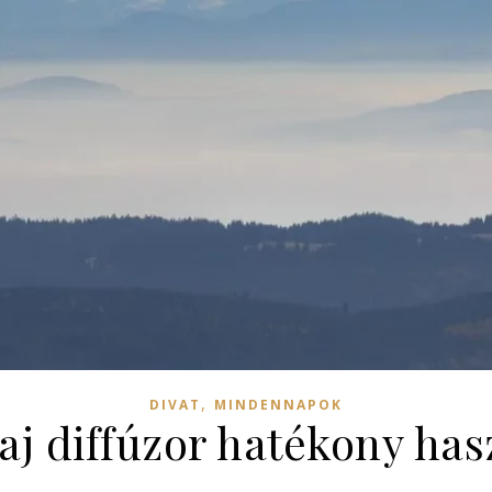
,
DIVAT
MINDENNAPOK
aj diffúzor hatékony ha