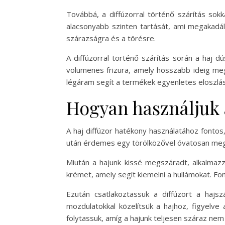
Továbbá, a diffúzorral történő szárítás sok
alacsonyabb szinten tartását, ami megakadál
szárazságra és a törésre.
A diffúzorral történő szárítás során a haj 
volumenes frizura, amely hosszabb ideig meg
légáram segít a termékek egyenletes eloszlá
Hogyan használjuk a
A haj diffúzor hatékony használatához fontos,
után érdemes egy törölközővel óvatosan megszo
Miután a hajunk kissé megszáradt, alkalmaz
krémet, amely segít kiemelni a hullámokat. Fo
Ezután csatlakoztassuk a diffúzort a hajsz
mozdulatokkal közelítsük a hajhoz, figyelve a
folytassuk, amíg a hajunk teljesen száraz nem 