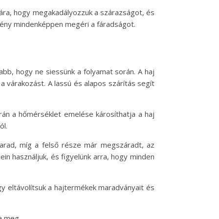
ására, hogy megakadályozzuk a szárazságot, és
dmény mindenképpen megéri a fáradságot.
bb, hogy ne siessünk a folyamat során. A haj
várakozást. A lassú és alapos szárítás segít
án a hőmérséklet emelése károsíthatja a haj
ól.
 marad, míg a felső része már megszáradt, az
ein használjuk, és figyelünk arra, hogy minden
gy eltávolítsuk a hajtermékek maradványait és
a meg.