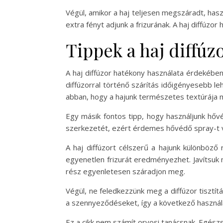
Végül, amikor a haj teljesen megszáradt, has
extra fényt adjunk a frizurának. A haj diffú
Tippek a haj diffúz
A haj diffúzor hatékony használata érdekébe
diffúzorral történő szárítás időigényesebb 
abban, hogy a hajunk természetes textúrája me
Egy másik fontos tipp, hogy használjunk hő
szerkezetét, ezért érdemes hővédő spray-t v
A haj diffúzort célszerű a hajunk különböző
egyenetlen frizurát eredményezhet. Javítsuk m
rész egyenletesen száradjon meg.
Végül, ne feledkezzünk meg a diffúzor tisztí
a szennyeződéseket, így a következő használat
Ez a cikk nem számít orvosi tanácsnak. Egés