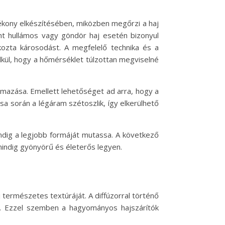
atékony elkészítésében, miközben megőrzi a haj
ént hullámos vagy göndör haj esetén bizonyul
ozta károsodást. A megfelelő technika és a
lkül, hogy a hőmérséklet túlzottan megviselné
lmazása. Emellett lehetőséget ad arra, hogy a
tása során a légáram szétoszlik, így elkerülhető
indig a legjobb formáját mutassa. A következő
mindig gyönyörű és életerős legyen.
 természetes textúráját. A diffúzorral történő
ni. Ezzel szemben a hagyományos hajszárítók