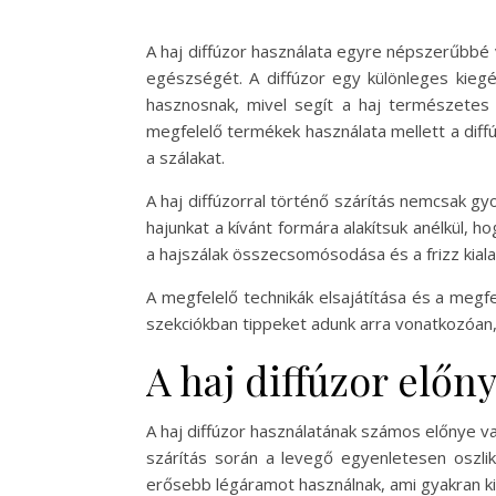
A haj diffúzor használata egyre népszerűbbé v
egészségét. A diffúzor egy különleges kiegé
hasznosnak, mivel segít a haj természetes
megfelelő termékek használata mellett a diff
a szálakat.
A haj diffúzorral történő szárítás nemcsak g
hajunkat a kívánt formára alakítsuk anélkül, ho
a hajszálak összecsomósodása és a frizz kiala
A megfelelő technikák elsajátítása és a megf
szekciókban tippeket adunk arra vonatkozóan, 
A haj diffúzor előny
A haj diffúzor használatának számos előnye va
szárítás során a levegő egyenletesen oszli
erősebb légáramot használnak, ami gyakran kisz