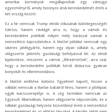
amerikai kormányok megállapodtak egy vámügyi
egyezményről, amely bizonyos áruk kereskedelmét érinti a
két ország között.
Ez a hír nemcsak Trump elnöki stílusának különlegességét
tükrözi, hanem rávilágít arra is, hogy a vámok és
kereskedelmi politikák milyen mély hatással vannak a
nemzetközi kapcsolatokra. A Mattel például nemcsak egy
sikeres játékgyártó, hanem egy olyan vállalat is, amely
világszerte jelentős gazdasági befolyással bír. Az elnök
kijelentése, miszerint a vámok „félreértettek”, arra utal,
hogy a kereskedelmi politikák körüli diskurzus gyakran
bonyolult és ellentmondásos.
A Mattel említése különös figyelmet kapott, hiszen a
vállalat nemcsak a Barbie babáiról híres, hanem a játékpiac
egyik kulcsszereplője is. A cég termékei nemcsak az
Egyesült Államokban, hanem világszerte népszerűek, és a
vállalat gazdasági helyzete közvetlenül érinti a nemzetközi
kereskedelmet és az ellátási láncokat. A kérdés tehát nem