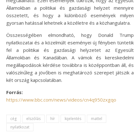
megtalálható. Ezen események tükrözik, hogy az Egyesült
Államokban a politikai és gazdasági helyzet mennyire
összetett, és hogy a különböző események milyen
gyorsan hatással lehetnek a közéletre és a közhangulatra.
Összességében elmondható, hogy Donald Trump
nyilatkozatai és a közelmúlt eseményei új fényben tüntetik
fel a politikai és gazdasági helyzetet az Egyesült
Államokban és Kanadában. A vámok és kereskedelmi
megállapodások kérdése továbbra is középpontban áll, és
valószínűleg a jövőben is meghatározó szerepet játszik a
két ország kapcsolatában.
Forrás:
https://www.bbc.com/news/videos/cn4q950zxgqo
cég
elszólás
hír
kijelentés
mattel
nyilatkozat