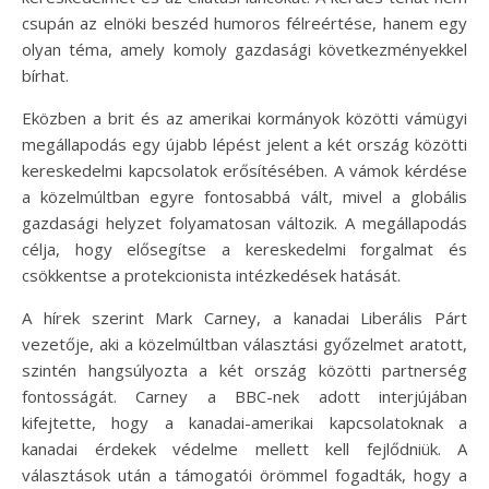
csupán az elnöki beszéd humoros félreértése, hanem egy
olyan téma, amely komoly gazdasági következményekkel
bírhat.
Eközben a brit és az amerikai kormányok közötti vámügyi
megállapodás egy újabb lépést jelent a két ország közötti
kereskedelmi kapcsolatok erősítésében. A vámok kérdése
a közelmúltban egyre fontosabbá vált, mivel a globális
gazdasági helyzet folyamatosan változik. A megállapodás
célja, hogy elősegítse a kereskedelmi forgalmat és
csökkentse a protekcionista intézkedések hatását.
A hírek szerint Mark Carney, a kanadai Liberális Párt
vezetője, aki a közelmúltban választási győzelmet aratott,
szintén hangsúlyozta a két ország közötti partnerség
fontosságát. Carney a BBC-nek adott interjújában
kifejtette, hogy a kanadai-amerikai kapcsolatoknak a
kanadai érdekek védelme mellett kell fejlődniük. A
választások után a támogatói örömmel fogadták, hogy a