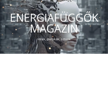
ENERGIAFÜGGŐK
MAGAZIN
Hírek, pletykák, sztorik