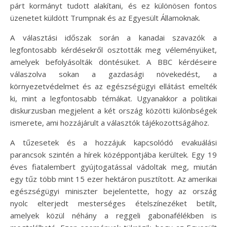
párt kormányt tudott alakítani, és ez különösen fontos
üzenetet küldött Trumpnak és az Egyesült Államoknak.
A választási időszak során a kanadai szavazók a
legfontosabb kérdésekről osztották meg véleményüket,
amelyek befolyásolták döntésüket. A BBC kérdéseire
válaszolva sokan a gazdasági növekedést, a
környezetvédelmet és az egészségügyi ellátást emelték
ki, mint a legfontosabb témákat. Ugyanakkor a politikai
diskurzusban megjelent a két ország közötti különbségek
ismerete, ami hozzájárult a választók tájékozottságához.
A tűzesetek és a hozzájuk kapcsolódó evakuálási
parancsok szintén a hírek középpontjába kerültek. Egy 19
éves fiatalembert gyújtogatással vádoltak meg, miután
egy tűz több mint 15 ezer hektáron pusztított. Az amerikai
egészségügyi miniszter bejelentette, hogy az ország
nyolc elterjedt mesterséges ételszínezéket betilt,
amelyek közül néhány a reggeli gabonafélékben is