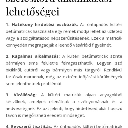
lehetőségei
1. Hatékony hirdetési eszközök:
Az öntapadós kültéri
betűmatricák használata egy remek módja lehet az üzleted
vagy a szolgáltatásod népszerűsítésének. Ezek a matricák
könnyedén megragadják a leendő vásárlóid figyelmét.
2. Rugalmas alkalmazás:
A kültéri betűmatricák szinte
bármilyen sima felületre felragaszthatók. Legyen szó
bicikliről, autóról vagy bármilyen más tárgyról. Rendkívül
tartósak maradnak, még az extrém időjárási körülmények
sem jelenthetnek problémát.
3. Vízállóság:
A kültéri matricák olyan anyagokból
készülnek, amelyek ellenállnak a szélnyomásnak és a
nedvességnek. Ez azt jelenti, hogy hirdetésed akár hosszú
távon is megőrizheti eredeti minőségét.
4. Egyszerű tisztítás:
Az öntapadós kültéri betűmatricák