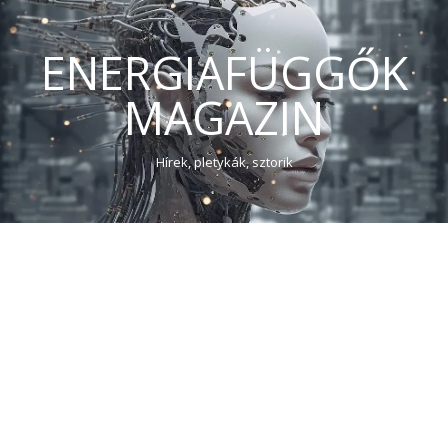
ENERGIAFÜGGŐK
MAGAZIN
Hírek, pletykák, sztorik