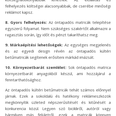
felhelyezés költségei alacsonyabbak, de cserébe minőségi
reklámot kapsz.
8. Gyors felhelyezés:
Az öntapadós matricák telepítése
egyszerű folyamat. Nem szükséges szakértőt alkalmazni a
ragasztás során, így időt és pénzt takaríthatsz meg.
9. Márkaépítési lehetőségek:
Az egységes megjelenés
és az egyedi design révén az öntapadós kültéri
betűmatricák segítenek erősíteni márkád imázsát.
10. Környezetbarát szemlélet:
Sok öntapadós matrica
környezetbarát anyagokból készül, ami hozzájárul a
fenntarthatósághoz.
Az öntapadós kültéri betűmatricák tehát számos előnnyel
járnak. Ezek a sokoldalú és hatékony reklámeszközök
megkönnyítik üzleted népszerűsítését és kitűnését a
konkurencia közül. Legyen szó bicikliről, autóról vagy
bármilyen más felületről, ezek a matricák könnyen