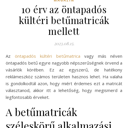
MAGAZIN
10 érv az öntapadós
kültéri betűmatricák
mellett
2023.08.15.
Az
öntapadós kültéri betűmatrica
vagy más néven
öntapadós betű egyre nagyobb népszerűségnek örvend a
vásárlók körében. Ez az egyszerű, de hatékony
reklámeszköz számos területen hasznos lehet. Ha valaha
is gondolkodtál azon, hogy miért érdemes ezt a matricát
választanod, akkor itt a lehetőség, hogy megismerd a
legfontosabb érveket.
A betűmatricák
széleskörű alkalmazási