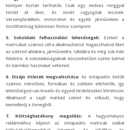
könnyen tisztán tarthatók. Csak egy nedves ronggyal
töröld át őket, és ismét ragyogóak lesznek.
Versenybicikliken, motorokon és egyéb járműveken a
tisztíthatóság különösen fontos szempont.
5. Sokoldalú felhasználási lehetőségek:
Ezeket a
matricákat számos célra alkalmazhatod. Ragaszthatod őket
az üzleted ablakára, járműveidre, táblákra és még sok más
felületre. A sokoldalúságuknak köszönhetően szinte bárhol
és bármikor hasznukat veheted.
6. Dizájn ötletek megvalósítása:
Az öntapadós betűk
számos méretben, formában és színben elérhetők, így
lehetőséged van kreatív és egyedi hirdetéseket létrehozni.
Alkalmazd a saját márkád színeit és stílusát, hogy
kiemelkedj a tömegből.
7. Költséghatékony megoldás:
A hagyományos
reklámokhoz képest az öntapadós matricák sokkal
költséghatékonyabbak lehetnek. Az előállítás és