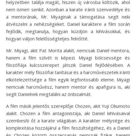
helyzetben találja magát, hiszen új városba költözik, ahol
nem ismeri senkit. Azonban a karate iránti szenvedélye és
a mentorának, Mr. Miyaginak a támogatása segít neki
átvészelni a nehézségeket. Daniel karaktere a film során
fejlődik, megtanulja, hogyan küzdjön a kihívásokkal, és
hogyan váljon felelősségteljes felnőtté.
Mr. Miyagi, akit Pat Morita alakít, nemcsak Daniel mentora,
hanem a film szívét is képezi. Miyagi bölcsessége és
filozófiája kulcsszerepet játszik Daniel fejlődésében. A
karakter mély filozófiai tanításai és a harcművészetek iránti
elkötelezettsége a film egyik legfontosabb eleme. Miyagi
nemcsak harcművész, hanem mentor és apafigura is, aki
segít Danielnek megtalálni az önbizalmát.
A film másik jelentős szereplője Chozen, akit Yuji Okumoto
alakít. Chozen a film antagonistája, aki Daniel kihívásaival
szembesíti őt a karate világában. A karakter mélysége és
komplexitása hozzájárul a film feszültségéhez, és a Daniel
és Chozen közötti összecsapás nemcsak fizikai, hanem