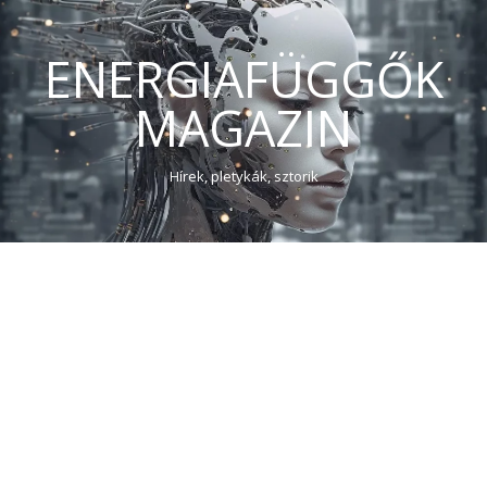
ENERGIAFÜGGŐK
MAGAZIN
Hírek, pletykák, sztorik