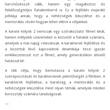
harcművésszé válik, hanem egy magabiztos és
felelősségteljes fiatalemberré is. Ez a fejlődés inspiráló
példája annak, hogy a nehézségek leküzdése és a
mentorálás révén hogyan lehet elérni a céljainkat.
A karate kölyök 2 nemcsak egy szórakoztató filmet kínál,
hanem mélyebb üzeneteket is közvetít a fiatalok számára,
amelyek a mai napig relevánsak. A karakterek fejlődése és
a közöttük lévő kapcsolatok dinamikája teszi igazán
emlékezetessé ezt a filmet, amely generációkon átívelő
hatással bír.
A cikk célja, hogy bemutassa a karate kölyök 2
szereposztását és karaktereinek jelentőségét a filmben. A
karakterek fejlődése, a barátság, a mentorálás és a
nehézségek leküzdése mind olyan témák, amelyek minden
korosztály számára tanulságosak.
—