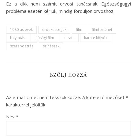
Ez a cikk nem számít orvosi tanácsnak. Egészségügyi
probléma esetén kérjük, mindig forduljon orvoshoz.
1980-as évek
érdekességek
film
filmtörténet
folytatás
ifjúsági film
karate
karate kölyök
szereposztás
színészek
SZÓLJ HOZZÁ
Az e-mail címet nem tesszük közzé.
A kötelező mezőket
*
karakterrel jelöltük
Név
*