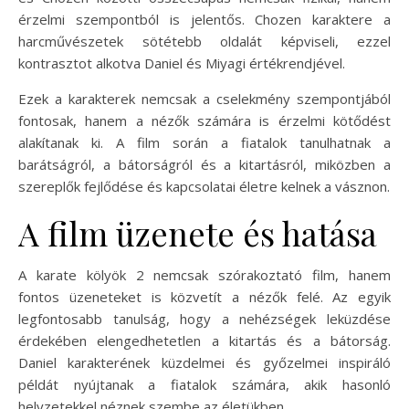
érzelmi szempontból is jelentős. Chozen karaktere a
harcművészetek sötétebb oldalát képviseli, ezzel
kontrasztot alkotva Daniel és Miyagi értékrendjével.
Ezek a karakterek nemcsak a cselekmény szempontjából
fontosak, hanem a nézők számára is érzelmi kötődést
alakítanak ki. A film során a fiatalok tanulhatnak a
barátságról, a bátorságról és a kitartásról, miközben a
szereplők fejlődése és kapcsolatai életre kelnek a vásznon.
A film üzenete és hatása
A karate kölyök 2 nemcsak szórakoztató film, hanem
fontos üzeneteket is közvetít a nézők felé. Az egyik
legfontosabb tanulság, hogy a nehézségek leküzdése
érdekében elengedhetetlen a kitartás és a bátorság.
Daniel karakterének küzdelmei és győzelmei inspiráló
példát nyújtanak a fiatalok számára, akik hasonló
helyzetekkel néznek szembe az életükben.