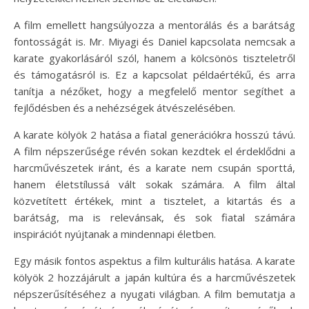
A film emellett hangsúlyozza a mentorálás és a barátság
fontosságát is. Mr. Miyagi és Daniel kapcsolata nemcsak a
karate gyakorlásáról szól, hanem a kölcsönös tiszteletről
és támogatásról is. Ez a kapcsolat példaértékű, és arra
tanítja a nézőket, hogy a megfelelő mentor segíthet a
fejlődésben és a nehézségek átvészelésében.
A karate kölyök 2 hatása a fiatal generációkra hosszú távú.
A film népszerűsége révén sokan kezdtek el érdeklődni a
harcművészetek iránt, és a karate nem csupán sporttá,
hanem életstílussá vált sokak számára. A film által
közvetített értékek, mint a tisztelet, a kitartás és a
barátság, ma is relevánsak, és sok fiatal számára
inspirációt nyújtanak a mindennapi életben.
Egy másik fontos aspektus a film kulturális hatása. A karate
kölyök 2 hozzájárult a japán kultúra és a harcművészetek
népszerűsítéséhez a nyugati világban. A film bemutatja a