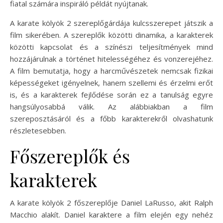
fiatal számára inspiráló példát nyújtanak.
A karate kölyök 2 szereplőgárdája kulcsszerepet játszik a
film sikerében. A szereplők közötti dinamika, a karakterek
közötti kapcsolat és a színészi teljesítmények mind
hozzájárulnak a történet hitelességéhez és vonzerejéhez.
A film bemutatja, hogy a harcművészetek nemcsak fizikai
képességeket igényelnek, hanem szellemi és érzelmi erőt
is, és a karakterek fejlődése során ez a tanulság egyre
hangsúlyosabbá válik. Az alábbiakban a film
szereposztásáról és a főbb karakterekről olvashatunk
részletesebben.
Főszereplők és
karakterek
A karate kölyök 2 főszereplője Daniel LaRusso, akit Ralph
Macchio alakít. Daniel karaktere a film elején egy nehéz