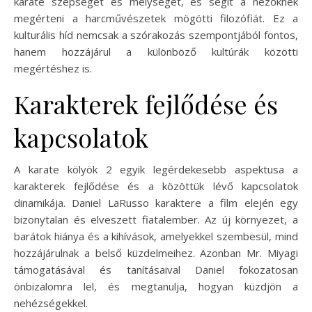
karate szépségét és mélységét, és segít a nézőknek
megérteni a harcművészetek mögötti filozófiát. Ez a
kulturális híd nemcsak a szórakozás szempontjából fontos,
hanem hozzájárul a különböző kultúrák közötti
megértéshez is.
Karakterek fejlődése és
kapcsolatok
A karate kölyök 2 egyik legérdekesebb aspektusa a
karakterek fejlődése és a közöttük lévő kapcsolatok
dinamikája. Daniel LaRusso karaktere a film elején egy
bizonytalan és elveszett fiatalember. Az új környezet, a
barátok hiánya és a kihívások, amelyekkel szembesül, mind
hozzájárulnak a belső küzdelmeihez. Azonban Mr. Miyagi
támogatásával és tanításaival Daniel fokozatosan
önbizalomra lel, és megtanulja, hogyan küzdjön a
nehézségekkel.