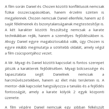
A film során Daniel és Chozen közötti konfliktusok nemcsak
fizikai összecsapásokban, hanem érzelmi szinten is
megjelennek. Chozen nemcsak Daniel ellenfele, hanem az ő
saját félelmeinek és bizonytalanságainak megtestesítője is.
A két karakter közötti feszültség nemcsak a karate
technikákban rejlik, hanem a személyes fejlődésükben is.
Ahogy Daniel egyre magabiztosabbá válik, úgy Chozen is
egyre inkább megmutatja a sötétebb oldalát, amely végül
a film csúcspontjához vezet.
A Mr. Miyagi és Daniel közötti kapcsolat is fontos szerepet
játszik a karakterek fejlődésében. Miyagi bölcsessége és
tapasztalata segít Danielnek nemcsak a
harcművészetekben, hanem az élet más területein is. A
mentor-diák kapcsolat hangsúlyozza a tanulás és a fejlődés
fontosságát, amely a karate kölyök 2 egyik központi
üzenete.
A film végére Daniel nemcsak egy jobban felkészült