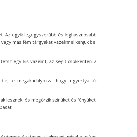
yét. Az egyik legegyszerűbb és leghasznosabb
 vagy más fém tárgyakat vazelinnel kenjük be,
etsz egy kis vazelint, az segít csökkenteni a
ük be, az megakadályozza, hogy a gyertya túl
bbak lesznek, és megőrzik színüket és fényüket.
pását.
 érdemes óvatosan alkalmazni, mivel a zsíros