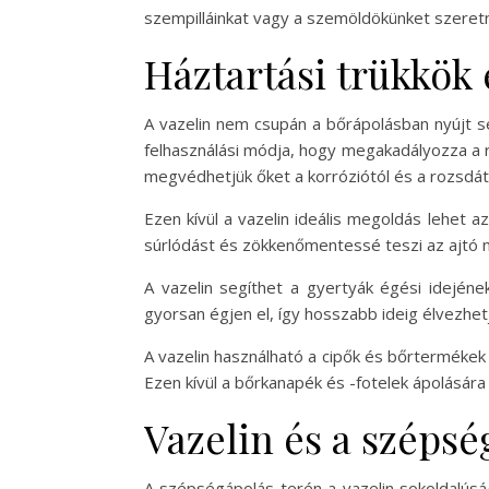
szempilláinkat vagy a szemöldökünket szeretné
Háztartási trükkök 
A vazelin nem csupán a bőrápolásban nyújt s
felhasználási módja, hogy megakadályozza a r
megvédhetjük őket a korróziótól és a rozsdát
Ezen kívül a vazelin ideális megoldás lehet 
súrlódást és zökkenőmentessé teszi az ajtó n
A vazelin segíthet a gyertyák égési idejéne
gyorsan égjen el, így hosszabb ideig élvezhetj
A vazelin használható a cipők és bőrtermékek á
Ezen kívül a bőrkanapék és -fotelek ápolására
Vazelin és a szépsé
A szépségápolás terén a vazelin sokoldalúsá