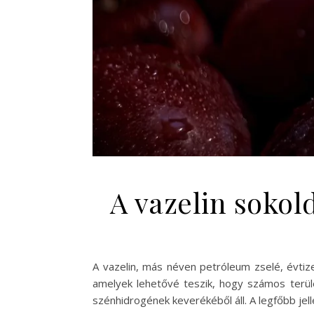
A vazelin sokol
A vazelin, más néven petróleum zselé, évtiz
amelyek lehetővé teszik, hogy számos terület
szénhidrogének keverékéből áll. A legfőbb je