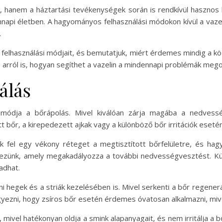
, hanem a háztartási tevékenységek során is rendkívül hasznos l
napi életben. A hagyományos felhasználási módokon kívül a vaze
.
bb felhasználási módjait, és bemutatjuk, miért érdemes mindig a kö
és arról is, hogyan segíthet a vazelin a mindennapi problémák meg
álás
i módja a bőrápolás. Mivel kiválóan zárja magába a nedvess
bőr, a kirepedezett ajkak vagy a különböző bőr irritációk esetén
k fel egy vékony réteget a megtisztított bőrfelületre, és ha
pezünk, amely megakadályozza a további nedvességvesztést. Kü
adhat.
áni hegek és a striák kezelésében is. Mivel serkenti a bőr regener
ezni, hogy zsíros bőr esetén érdemes óvatosan alkalmazni, mive
, mivel hatékonyan oldja a smink alapanyagait, és nem irritálja a 