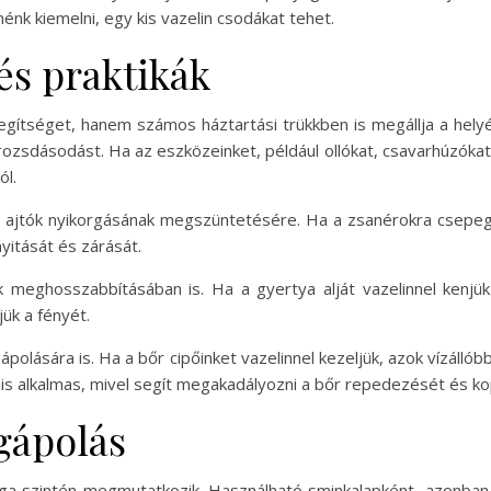
nk kiemelni, egy kis vazelin csodákat tehet.
és praktikák
egítséget, hanem számos háztartási trükkben is megállja a hel
ozsdásodást. Ha az eszközeinket, például ollókat, csavarhúzókat
ól.
az ajtók nyikorgásának megszüntetésére. Ha a zsanérokra csepegt
yitását és zárását.
k meghosszabbításában is. Ha a gyertya alját vazelinnel kenj
ük a fényét.
polására is. Ha a bőr cipőinket vazelinnel kezeljük, azok vízálló
 is alkalmas, mivel segít megakadályozni a bőr repedezését és ko
gápolás
ga szintén megmutatkozik. Használható sminkalapként, azonban