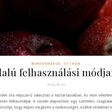
,
MINDENNAPOK
OTTHON
dalú felhasználási módja
2024.06.04.
edek óta népszerű választás a háztartásokban, és nem véletlenü
en felhasználjuk. A vazelin alapvetően egy színtelen, szagtala
llemzője, hogy képes megkötni a nedvességet, ezáltal védelmet n