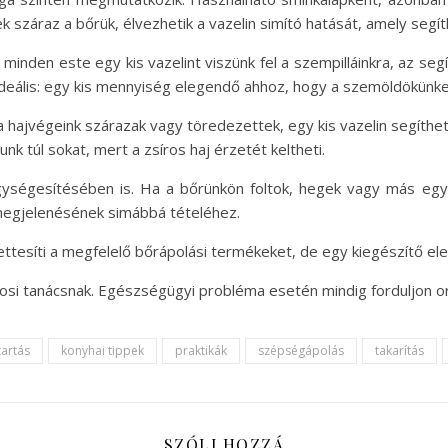
nek száraz a bőrük, élvezhetik a vazelin simító hatását, amely se
 Ha minden este egy kis vazelint viszünk fel a szempilláinkra, az 
deális: egy kis mennyiség elegendő ahhoz, hogy a szemöldökünket
 a hajvégeink szárazak vagy töredezettek, egy kis vazelin segít
unk túl sokat, mert a zsíros haj érzetét keltheti.
gységesítésében is. Ha a bőrünkön foltok, hegek vagy más egye
 megjelenésének simábbá tételéhez.
ttesíti a megfelelő bőrápolási termékeket, de egy kiegészítő el
vosi tanácsnak. Egészségügyi probléma esetén mindig forduljon o
tartás
konyhai tippek
praktikák
szépségápolás
takarítás
SZÓLJ HOZZÁ