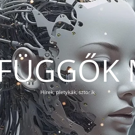
AFÜGGŐK 
Hírek, pletykák, sztorik