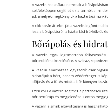
A vazelin használata nemcsak a bőrápolásban
sokféleképpen segíthet ez a termék a minden
ad, amelyek megkönnyítik a háztartási munkát
A cikk során áttekintjük a vazelin legfontosa
lesz a bőrápolásról, a háztartási trükkökről, 
Bőrápolás és hidrat
A vazelin egyik legismertebb felhasználás
bőrprobléma kezelésére. A száraz, repedezett 
A vazelin alkalmazása egyszerű: csak vigyün
hidratáljuk a bőrt, hanem védőréteget is ké
időjárás és a fűtés miatt a bőr könnyen kiszár
Ezen kívül a vazelin segíthet a pattanások ut
bőr textúrája és megjelenése. Fontos megjegy
A vazelin a smink eltávolítására is használható