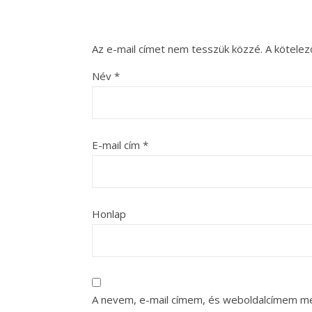
Az e-mail címet nem tesszük közzé.
A kötele
Név
*
E-mail cím
*
Honlap
A nevem, e-mail címem, és weboldalcímem m