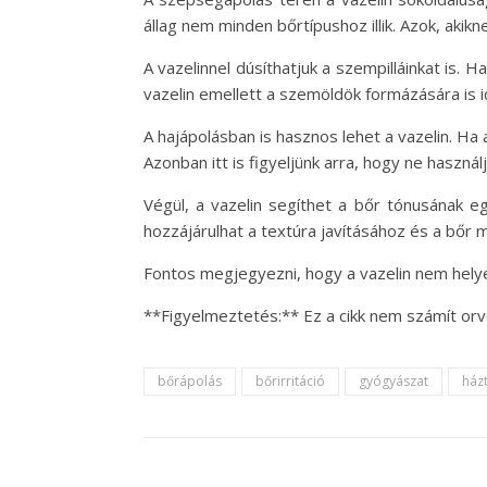
állag nem minden bőrtípushoz illik. Azok, akik
A vazelinnel dúsíthatjuk a szempilláinkat is.
vazelin emellett a szemöldök formázására is i
A hajápolásban is hasznos lehet a vazelin. Ha
Azonban itt is figyeljünk arra, hogy ne használj
Végül, a vazelin segíthet a bőr tónusának e
hozzájárulhat a textúra javításához és a bőr
Fontos megjegyezni, hogy a vazelin nem helye
**Figyelmeztetés:** Ez a cikk nem számít or
bőrápolás
bőrirritáció
gyógyászat
ház