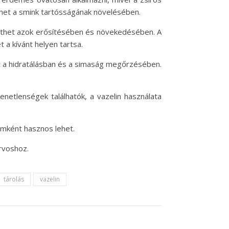
gíthet a smink tartósságának növelésében.
segíthet azok erősítésében és növekedésében. A
 a kívánt helyen tartsa.
het a hidratálásban és a simaság megőrzésében.
netlenségek találhatók, a vazelin használata
emként hasznos lehet.
rvoshoz.
tárolás
vazelin