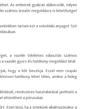
ehet. Az emberek gyakran alábecsülik, milyen
lin számos kreatív megoldásra is lehetőséget
zelünkben tartani ezt a sokoldalú anyagot. Szó
oldásában.
éget, a vazelin tökéletes választás számos
 a vazelin gyors és hatékony megoldást kínál.
gyjuk, hogy a bőr beszívja. Ezzel nem csupán
lönösen hatékony lehet télen, amikor a hideg
álódását, rendszeres használatával javítható a
l eltömítheti a pórusokat.
bőrt. Ezen kívül, ha a sminkünk alkalmazásakor a