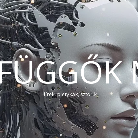
AFÜGGŐK 
Hírek, pletykák, sztorik