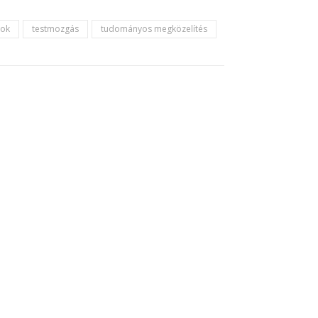
sok
testmozgás
tudományos megközelítés