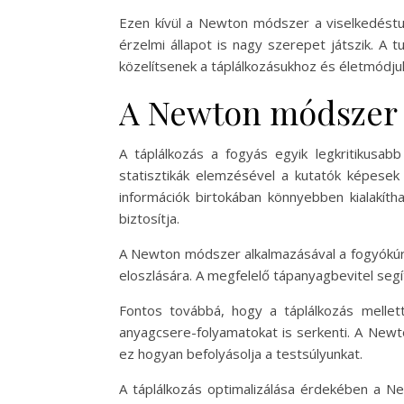
Ezen kívül a Newton módszer a viselkedéstu
érzelmi állapot is nagy szerepet játszik. 
közelítsenek a táplálkozásukhoz és életmódju
A Newton módszer a
A táplálkozás a fogyás egyik legkritikusa
statisztikák elemzésével a kutatók képesek 
információk birtokában könnyebben kialakíth
biztosítja.
A Newton módszer alkalmazásával a fogyókúrá
eloszlására. A megfelelő tápanyagbevitel se
Fontos továbbá, hogy a táplálkozás mellett
anyagcsere-folyamatokat is serkenti. A New
ez hogyan befolyásolja a testsúlyunkat.
A táplálkozás optimalizálása érdekében a Ne