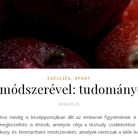
,
EGÉSZSÉG
SPORT
módszerével: tudomány
2024.05.25.
e mindig is középpontjában állt az emberek figyelmének. A 
egközelítés is létezik, amelyek célja a testsúly csökkenté
kony és fenntartható módszereket, amelyek nemcsak a kilók le