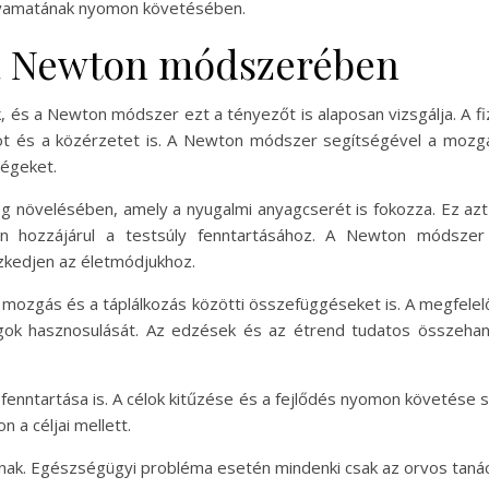
olyamatának nyomon követésében.
a Newton módszerében
s a Newton módszer ezt a tényezőt is alaposan vizsgálja. A fizi
tot és a közérzetet is. A Newton módszer segítségével a mozg
ségeket.
növelésében, amely a nyugalmi anyagcserét is fokozza. Ez azt j
on hozzájárul a testsúly fenntartásához. A Newton módszer 
zkedjen az életmódjukhoz.
ozgás és a táplálkozás közötti összefüggéseket is. A megfelelő t
gok hasznosulását. Az edzések és az étrend tudatos összeha
nntartása is. A célok kitűzése és a fejlődés nyomon követése s
 a céljai mellett.
csnak. Egészségügyi probléma esetén mindenki csak az orvos taná