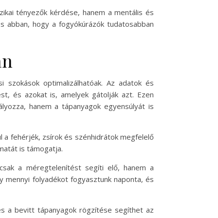
zikai tényezők kérdése, hanem a mentális és
 és abban, hogy a fogyókúrázók tudatosabban
an
i szokások optimalizálhatóak. Az adatok és
st, és azokat is, amelyek gátolják azt. Ezen
abályozza, hanem a tápanyagok egyensúlyát is
a fehérjék, zsírok és szénhidrátok megfelelő
atát is támogatja.
mcsak a méregtelenítést segíti elő, hanem a
y mennyi folyadékot fogyasztunk naponta, és
és a bevitt tápanyagok rögzítése segíthet az