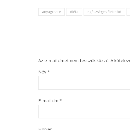
anyagcsere
diéta
egészséges életmód
Az e-mail címet nem tesszük közzé.
A kötele
Név
*
E-mail cím
*
Honlap