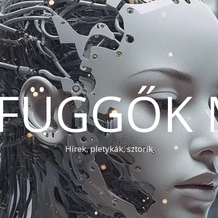
AFÜGGŐK 
Hírek, pletykák, sztorik