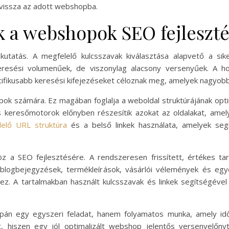
 vissza az adott webshopba.
k a webshopok SEO fejleszt
kutatás. A megfelelő kulcsszavak kiválasztása alapvető a si
eresési volumenűek, de viszonylag alacsony versenyűek. A hos
fikusabb keresési kifejezéseket céloznak meg, amelyek nagyobb
ok számára. Ez magában foglalja a weboldal struktúrájának optima
más keresőmotorok előnyben részesítik azokat az oldalakat, a
lelő URL struktúra
és a belső linkek használata, amelyek segí
öz a SEO fejlesztésére. A rendszeresen frissített, értékes t
A blogbejegyzések, termékleírások, vásárlói vélemények és e
ez. A tartalmakban használt kulcsszavak és linkek segítségév
án egy egyszeri feladat, hanem folyamatos munka, amely időt
hiszen egy jól optimalizált webshop jelentős versenyelőnyt 