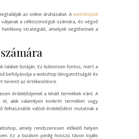
egtalálják az online áruházakat. A
webshopok
 váljanak a célközönségük számára, és végső
 hatékony stratégiáit, amelyek segíthetnek a
 számára
találati listáján. Ez különösen fontos, mert a
nül befolyásolja a webshop látogatottságát és
yt teremt az értékesítésre.
sen érdeklődjenek a kínált termékek iránt. A
 el, akik valamilyen konkrét terméket vagy
ező felhasználók valódi érdeklődést mutatnak a
 webshop, amely rendszeresen előkelő helyen
ben. Ez a bizalom pedig hosszú távon lojális