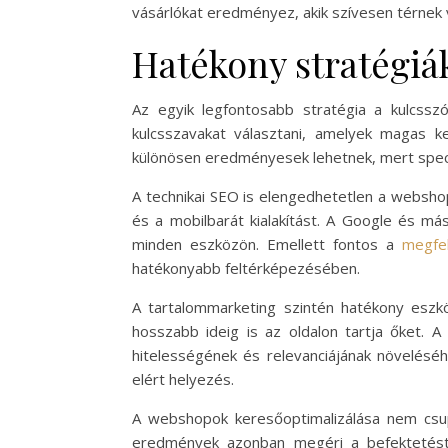
vásárlókat eredményez, akik szívesen térnek
Hatékony stratégiá
Az egyik legfontosabb stratégia a kulcsszó
kulcsszavakat választani, amelyek magas k
különösen eredményesek lehetnek, mert speci
A technikai SEO is elengedhetetlen a webshop
és a mobilbarát kialakítást. A Google és 
minden eszközön. Emellett fontos a
megfe
hatékonyabb feltérképezésében.
A tartalommarketing szintén hatékony eszk
hosszabb ideig is az oldalon tartja őket. 
hitelességének és relevanciájának növeléséh
elért helyezés.
A webshopok keresőoptimalizálása nem csup
eredmények azonban megéri a befektetést, 