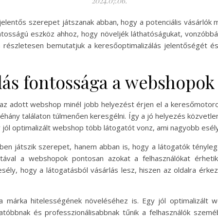
2024.07.06.
jelentős szerepet játszanak abban, hogy a potenciális vásárlók m
ntosságú eszköz ahhoz, hogy növeljék láthatóságukat, vonzóbbá
n részletesen bemutatjuk a keresőoptimalizálás jelentőségét és
lás fontossága a webshopok
az adott webshop minél jobb helyezést érjen el a keresőmotorok 
éhány találaton túlmenően keresgélni. Így a jó helyezés közvetle
y jól optimalizált webshop több látogatót vonz, ami nagyobb esél
n játszik szerepet, hanem abban is, hogy a látogatók ténylege
tával a webshopok pontosan azokat a felhasználókat érhetik
esély, hogy a látogatásból vásárlás lesz, hiszen az oldalra érk
l a márka hitelességének növeléséhez is. Egy jól optimalizált
zhatóbbnak és professzionálisabbnak tűnik a felhasználók szemé