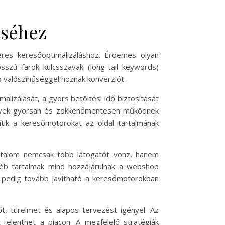
éséhez
keres keresőoptimalizáláshoz. Érdemes olyan
szú farok kulcsszavak (long-tail keywords)
 valószínűséggel hoznak konverziót.
lizálását, a gyors betöltési idő biztosítását
melyek gyorsan és zökkenőmentesen működnek
tik a keresőmotorokat az oldal tartalmának
artalom nemcsak több látogatót vonz, hanem
gyéb tartalmak mind hozzájárulnak a webshop
el pedig tovább javítható a keresőmotorokban
, türelmet és alapos tervezést igényel. Az
jelenthet a piacon. A megfelelő stratégiák