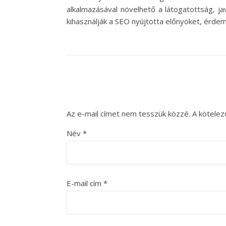
alkalmazásával növelhető a látogatottság, j
kihasználják a SEO nyújtotta előnyöket, érdem
Az e-mail címet nem tesszük közzé.
A kötele
Név
*
E-mail cím
*