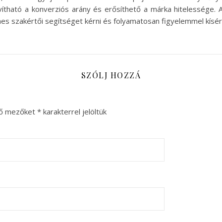
avítható a konverziós arány és erősíthető a márka hitelessége
es szakértői segítséget kérni és folyamatosan figyelemmel kísérn
SZÓLJ HOZZÁ
ző mezőket
*
karakterrel jelöltük