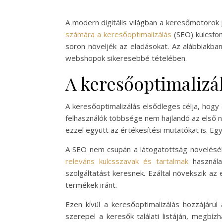
A modern digitális világban a keresőmotorok 
számára a keresőoptimalizálás
(SEO) kulcsfo
soron növeljék az eladásokat. Az alábbiakba
webshopok sikeresebbé tételében.
A keresőoptimalizá
A keresőoptimalizálás elsődleges célja, hogy 
felhasználók többsége nem hajlandó az első n
ezzel együtt az értékesítési mutatókat is. Eg
A SEO nem csupán a látogatottság növelésébe
releváns kulcsszavak és tartalmak
használa
szolgáltatást keresnek. Ezáltal növekszik az 
termékek iránt.
Ezen kívül a keresőoptimalizálás hozzájáru
szerepel a keresők találati listáján, megbí