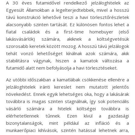
A 30 éves futamidővel rendelkező jelzáloghitelek az
Egyesült Államokban a legelterjedtebbek, mivel a hosszú
távú konstrukció lehetővé teszi a havi törlesztőrészletek
alacsonyabb szinten tartását. Ez különösen fontos lehet a
fiatal családok és a first-time homebuyer (első
lakásvásárlók) számára, akiknek a költségvetésük
szorosabb keretek között mozog. A hosszú távú jelzálogok
tehát vonzó lehetőséget kínálnak azok számára, akik
stabilitásra vágynak, hiszen a kamatok változása a
futamidő alatt nem befolyásolja a havi törlesztéseket.
Az utóbbi időszakban a kamatlábak csökkenése ellenére a
jelzáloghitelek iránti kereslet nem mutatott jelentős
növekedést. Ennek egyik lehetséges oka, hogy a lakásárak
továbbra is magas szinten stagnálnak, így sok potenciális
vásárló számára a hitelek költségei továbbra is
elérhetetlennek tűnnek. Ezen kívül a gazdasági
bizonytalanságok, mint például az infláció és a
munkaerőpiaci kihívások, szintén hatással lehetnek arra,