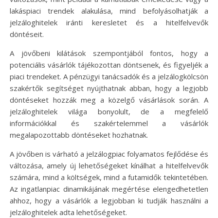
lakáspiaci trendek alakulása, mind befolyásolhatják a
jelzáloghitelek iránti keresletet és a hitelfelvevők
döntéseit.
A jövőbeni kilátások szempontjából fontos, hogy a
potenciális vásárlók tájékozottan döntsenek, és figyeljék a
piaci trendeket. A pénzügyi tanácsadók és a jelzálogkölcsön
szakértők segítséget nyújthatnak abban, hogy a legjobb
döntéseket hozzák meg a közelgő vásárlások során. A
jelzáloghitelek világa bonyolult, de a megfelelő
információkkal és szakértelemmel a vásárlók
megalapozottabb döntéseket hozhatnak.
A jövőben is várható a jelzálogpiac folyamatos fejlődése és
változása, amely új lehetőségeket kínálhat a hitelfelvevők
számára, mind a költségek, mind a futamidők tekintetében.
Az ingatlanpiac dinamikájának megértése elengedhetetlen
ahhoz, hogy a vásárlók a legjobban ki tudják használni a
jelzáloghitelek adta lehetőségeket.