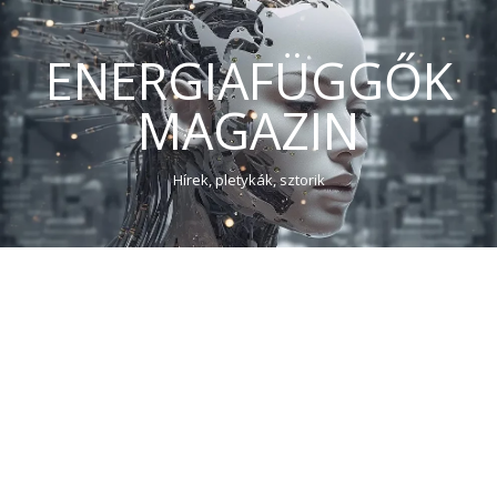
ENERGIAFÜGGŐK
MAGAZIN
Hírek, pletykák, sztorik