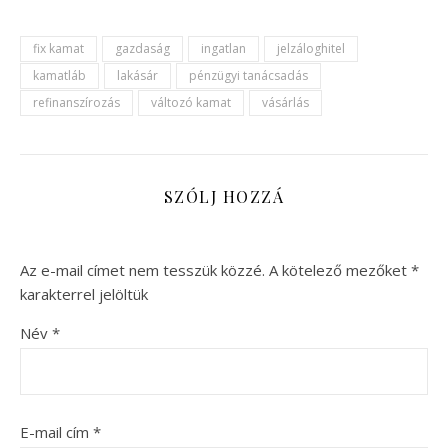
fix kamat
gazdaság
ingatlan
jelzáloghitel
kamatláb
lakásár
pénzügyi tanácsadás
refinanszírozás
változó kamat
vásárlás
SZÓLJ HOZZÁ
Az e-mail címet nem tesszük közzé.
A kötelező mezőket
*
karakterrel jelöltük
Név
*
E-mail cím
*