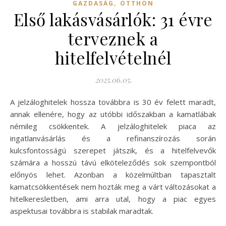
,
GAZDASÁG
OTTHON
Első lakásvásárlók: 31 évre
terveznek a
hitelfelvételnél
2025.06.05.
A jelzáloghitelek hossza továbbra is 30 év felett maradt,
annak ellenére, hogy az utóbbi időszakban a kamatlábak
némileg csökkentek. A jelzáloghitelek piaca az
ingatlanvásárlás és a refinanszírozás során
kulcsfontosságú szerepet játszik, és a hitelfelvevők
számára a hosszú távú elköteleződés sok szempontból
előnyös lehet. Azonban a közelmúltban tapasztalt
kamatcsökkentések nem hozták meg a várt változásokat a
hitelkeresletben, ami arra utal, hogy a piac egyes
aspektusai továbbra is stabilak maradtak.