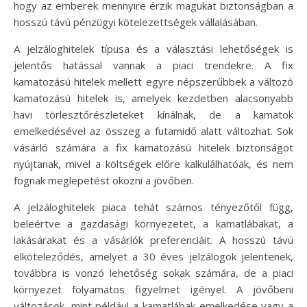
hogy az emberek mennyire érzik magukat biztonságban a
hosszú távú pénzügyi kötelezettségek vállalásában.
A jelzáloghitelek típusa és a választási lehetőségek is
jelentős hatással vannak a piaci trendekre. A fix
kamatozású hitelek mellett egyre népszerűbbek a változó
kamatozású hitelek is, amelyek kezdetben alacsonyabb
havi törlesztőrészleteket kínálnak, de a kamatok
emelkedésével az összeg a futamidő alatt változhat. Sok
vásárló számára a fix kamatozású hitelek biztonságot
nyújtanak, mivel a költségek előre kalkulálhatóak, és nem
fognak meglepetést okozni a jövőben.
A jelzáloghitelek piaca tehát számos tényezőtől függ,
beleértve a gazdasági környezetet, a kamatlábakat, a
lakásárakat és a vásárlók preferenciáit. A hosszú távú
elköteleződés, amelyet a 30 éves jelzálogok jelentenek,
továbbra is vonzó lehetőség sokak számára, de a piaci
környezet folyamatos figyelmet igényel. A jövőbeni
változások, mint például a kamatlábak emelkedése vagy a